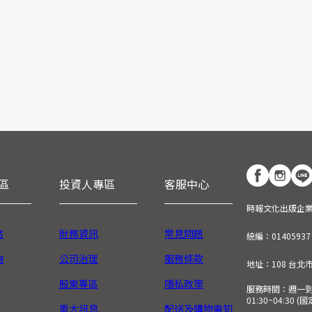
區
投資人專區
客服中心
時報文化出版企
務
財務資訊
常見問題
統編：01405937
詢
公司治理
服務條款
地址：108 台北
股東專區
隱私政策
服務時間：週一到週五
01:30~04:30 
重大訊息
配送及購物需知