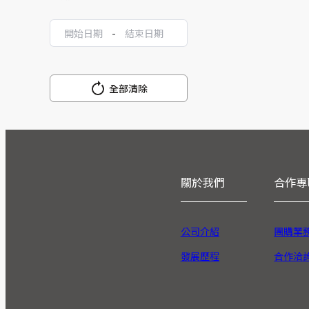
-
全部清除
關於我們
合作專
公司介紹
團購業
發展歷程
合作洽