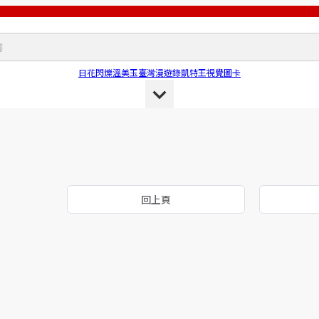
日花閃爍
溫美玉
臺灣漫遊錄
凱特王
視覺圖卡
回上頁