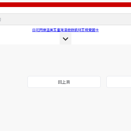
日花閃爍
溫美玉
臺灣漫遊錄
凱特王
視覺圖卡
回上頁