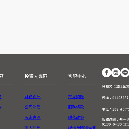
區
投資人專區
客服中心
時報文化出版企
務
財務資訊
常見問題
統編：01405937
詢
公司治理
服務條款
地址：108 台北
股東專區
隱私政策
服務時間：週一到週五
01:30~04:30 
重大訊息
配送及購物需知