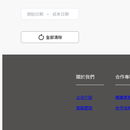
-
全部清除
關於我們
合作專
公司介紹
團購業
發展歷程
合作洽