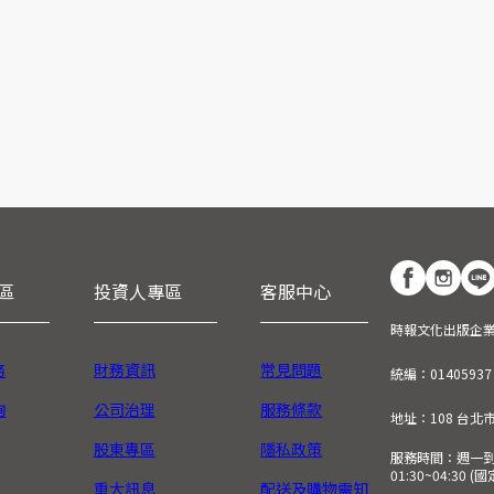
區
投資人專區
客服中心
時報文化出版企
務
財務資訊
常見問題
統編：01405937
詢
公司治理
服務條款
地址：108 台北
股東專區
隱私政策
服務時間：週一到週五
01:30~04:30 
重大訊息
配送及購物需知