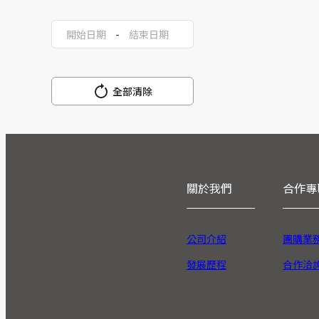
-
全部清除
關於我們
合作專
公司介紹
團購業
發展歷程
合作洽