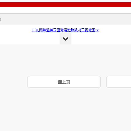
日花閃爍
溫美玉
臺灣漫遊錄
凱特王
視覺圖卡
回上頁