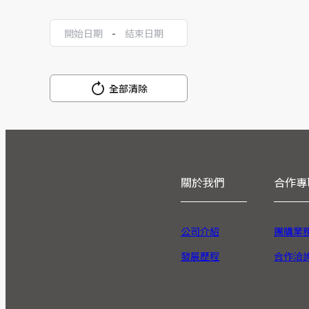
-
全部清除
關於我們
合作專
公司介紹
團購業
發展歷程
合作洽