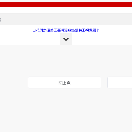
日花閃爍
溫美玉
臺灣漫遊錄
凱特王
視覺圖卡
回上頁