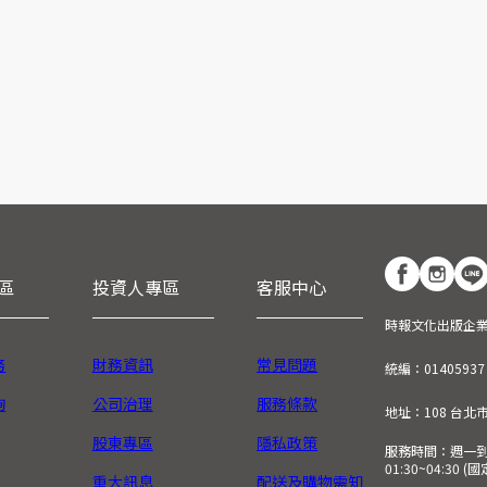
區
投資人專區
客服中心
時報文化出版企
務
財務資訊
常見問題
統編：01405937
詢
公司治理
服務條款
地址：108 台北
股東專區
隱私政策
服務時間：週一到週五
01:30~04:30 
重大訊息
配送及購物需知