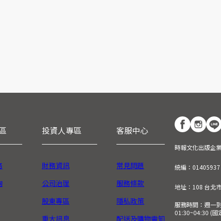
區
投資人專區
客服中心
時報文化出版企
務
財務資訊
常見問題
統編：01405937
詢
公司治理
服務條款
地址：108 台北
股東專區
隱私政策
服務時間：週一到週五
01:30~04:30 
重大訊息
配送及購物需知