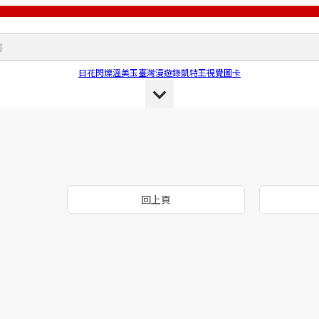
日花閃爍
溫美玉
臺灣漫遊錄
凱特王
視覺圖卡
回上頁