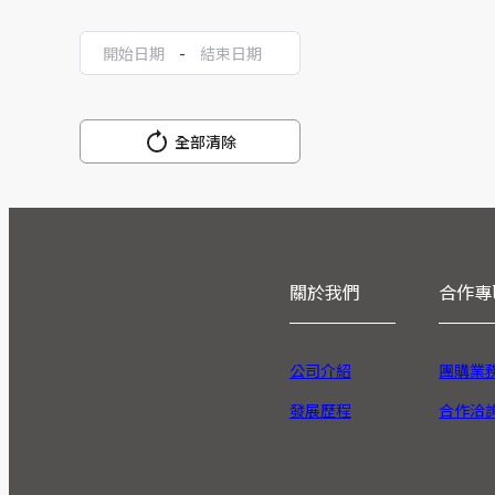
-
全部清除
關於我們
合作專
公司介紹
團購業
發展歷程
合作洽