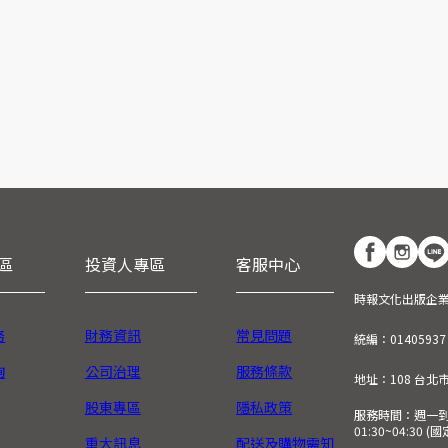
區
投資人專區
客服中心
時報文化出版企
務
財務資訊
常見問題
統編：01405937
詢
公司治理
服務條款
地址：108 台北
股東專區
隱私政策
服務時間：週一到週五
01:30~04:30 
重大訊息
配送及購物需知