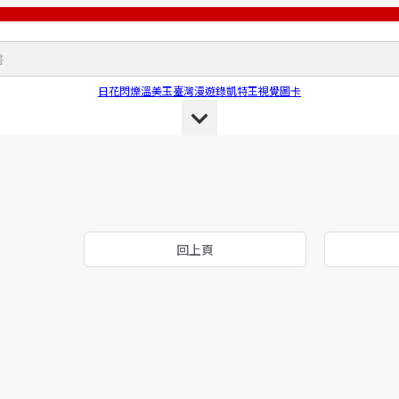
日花閃爍
溫美玉
臺灣漫遊錄
凱特王
視覺圖卡
回上頁