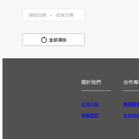
-
全部清除
關於我們
合作專
公司介紹
團購業
發展歷程
合作洽