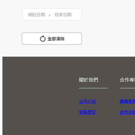
-
全部清除
關於我們
合作專
公司介紹
團購業
發展歷程
合作洽