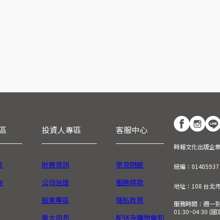
區
投資人專區
客服中心
時報文化出版企
務
財務資訊
常見問題
統編：01405937
詢
公司治理
服務條款
地址：108 台北
股東專區
隱私政策
服務時間：週一到週五
01:30~04:30 
重大訊息
配送及購物需知