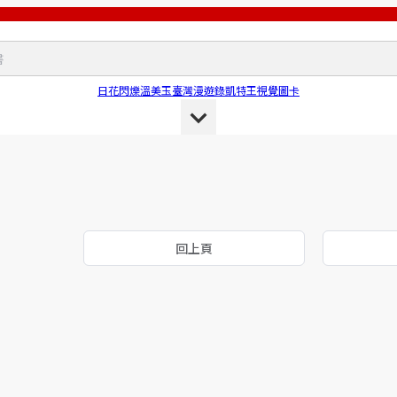
日花閃爍
溫美玉
臺灣漫遊錄
凱特王
視覺圖卡
回上頁