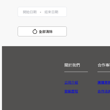
-
全部清除
關於我們
合作專
公司介紹
團購業
發展歷程
合作洽