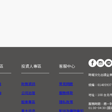
區
投資人專區
客服中心
時報文化出版企
務
財務資訊
常見問題
統編：01405937
詢
公司治理
服務條款
地址：108 台北
股東專區
隱私政策
服務時間：週一到週五
01:30~04:30 
重大訊息
配送及購物需知