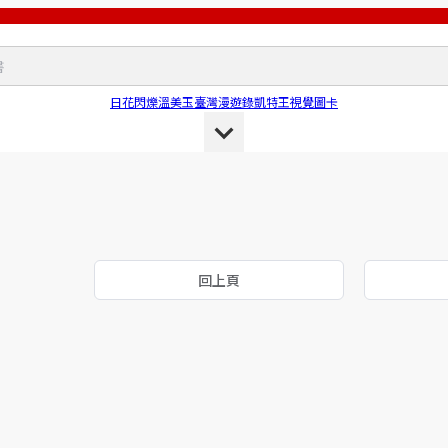
日花閃爍
溫美玉
臺灣漫遊錄
凱特王
視覺圖卡
回上頁