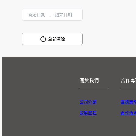
-
全部清除
關於我們
合作專
公司介紹
團購業
發展歷程
合作洽