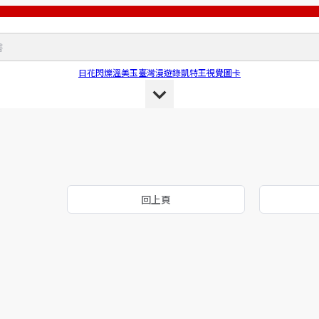
日花閃爍
溫美玉
臺灣漫遊錄
凱特王
視覺圖卡
回上頁