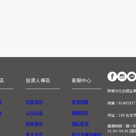
區
投資人專區
客服中心
時報文化出版企
務
財務資訊
常見問題
統編：01405937
詢
公司治理
服務條款
地址：108 台北
股東專區
隱私政策
服務時間：週一到週五
01:30~04:30 
重大訊息
配送及購物需知