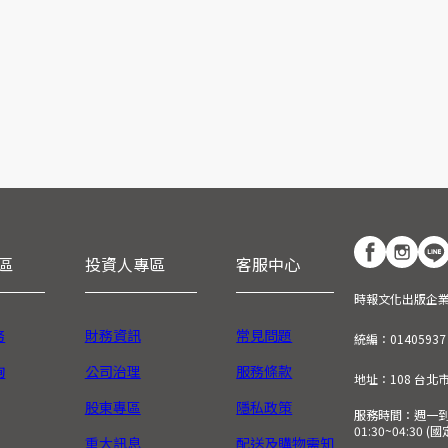
區
投資人專區
客服中心
時報文化出版企
務
財務資訊
常見問題
統編：01405937
詢
公司治理
服務條款
地址：108 台北
股東專區
隱私政策
服務時間：週一到週五
01:30~04:30 
重大訊息
配送及購物需知