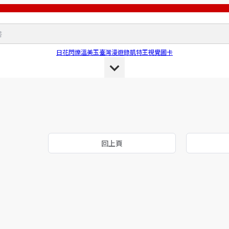
日花閃爍
溫美玉
臺灣漫遊錄
凱特王
視覺圖卡
回上頁