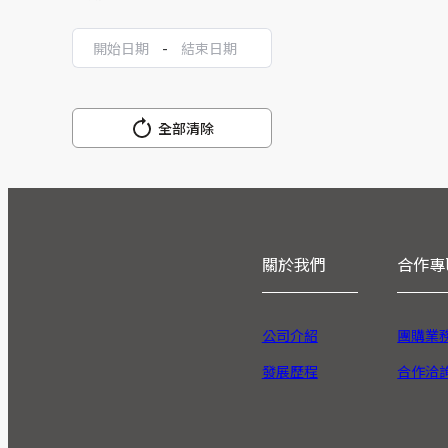
-
全部清除
關於我們
合作專
公司介紹
團購業
發展歷程
合作洽