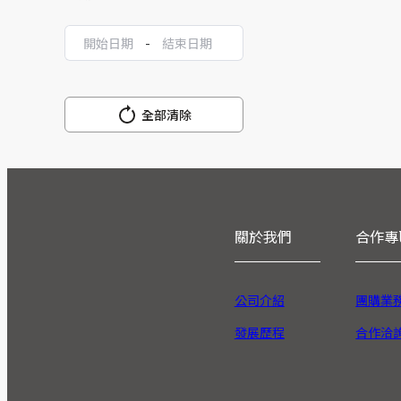
-
全部清除
關於我們
合作專
公司介紹
團購業
發展歷程
合作洽