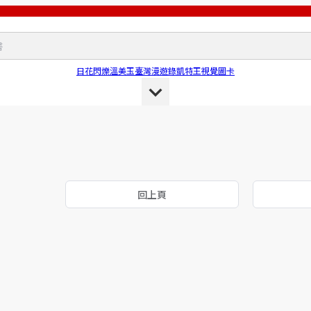
日花閃爍
溫美玉
臺灣漫遊錄
凱特王
視覺圖卡
回上頁