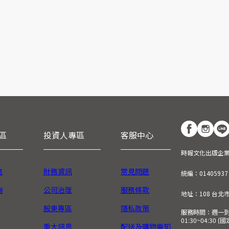
區
投資人專區
客服中心
時報文化出版企
務
財務資訊
常見問題
統編：01405937
詢
公司治理
服務條款
地址：108 台北
股東專區
隱私政策
服務時間：週一到週五
01:30~04:30 
重大訊息
配送及購物需知