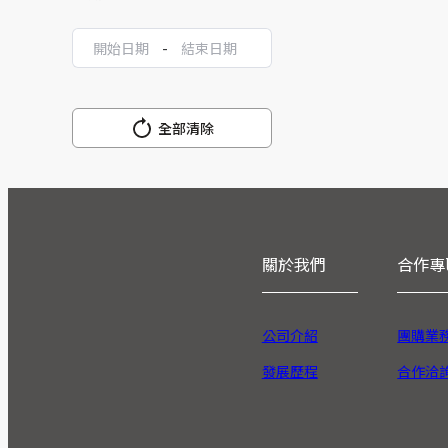
-
全部清除
關於我們
合作專
公司介紹
團購業
發展歷程
合作洽