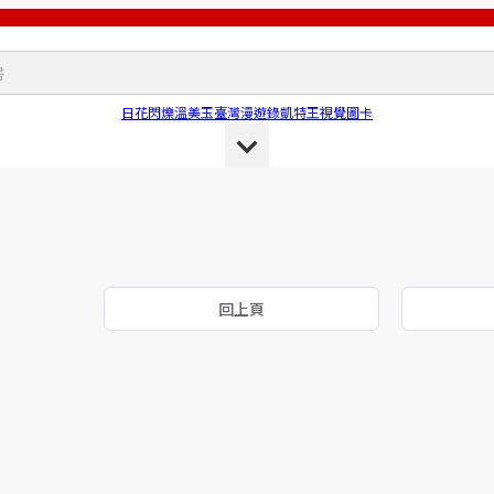
日花閃爍
溫美玉
臺灣漫遊錄
凱特王
視覺圖卡
回上頁