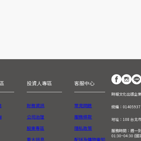
區
投資人專區
客服中心
時報文化出版企
務
財務資訊
常見問題
統編：01405937
詢
公司治理
服務條款
地址：108 台北
股東專區
隱私政策
服務時間：週一到週五
01:30~04:30 
重大訊息
配送及購物需知