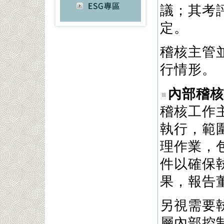
議；其考
定。
稽核主管
行情形。
內部稽核
稽核工作
執行，範
理作業，
件以確保
果，報告
另視需要
層內部控