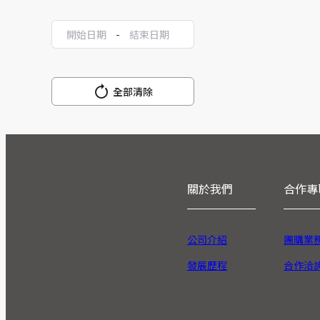
-
全部清除
關於我們
合作專
公司介紹
團購業
發展歷程
合作洽