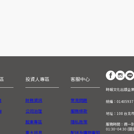
區
投資人專區
客服中心
時報文化出版企
務
財務資訊
常見問題
統編：01405937
詢
公司治理
服務條款
地址：108 台北
股東專區
隱私政策
服務時間：週一到週五
01:30~04:30 
重大訊息
配送及購物需知