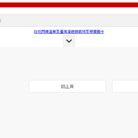
日花閃爍
溫美玉
臺灣漫遊錄
凱特王
視覺圖卡
回上頁