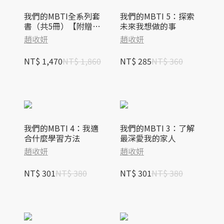
我們的MBTI全系列套
我們的MBTI 5：探索
書（共5冊）【附贈
未來我想做的事
「尋找你身邊的MBT
趙收妍
趙收妍
I」角色小卡一套】
NT$ 1,470
NT$ 1,860
NT$ 285
NT$ 360
我們的MBTI 4：我適
我們的MBTI 3：了解
合什麼學習方法
最深愛我的家人
趙收妍
趙收妍
NT$ 301
NT$ 380
NT$ 301
NT$ 380