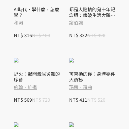
AI時代，學什麼，怎麼
都是大腦搞的鬼十年紀
學？
念版：識破生活大騙
局，終結衝動消費、擺
和淵
謝伯讓
脫社恐障礙、贏得職場
主動權
NT$ 316
NT$ 400
NT$ 332
NT$ 420
野火：揭開氣候災難的
可替換的你：身體零件
序幕
大窺祕
約翰．維揚
瑪莉．羅曲
NT$ 569
NT$ 720
NT$ 411
NT$ 520