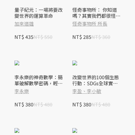
量子紀元：一場將要改
怪奇事物所： 你知道
變世界的運算革命
嗎？其實我們都很怪！
（隨書附贈怪奇筆記
加來道雄
怪奇事物所 所長
本）【時報五十‧金句
透卡組限量版】
NT$ 435
NT$ 550
NT$ 285
NT$ 360
李永樂的神奇數學：簡
改變世界的100個生態
單破解數學密碼，輕鬆
行動：SDGs全球實踐
建立數學邏輯
指南，生物圈篇
李永樂
李盈、李小敏
NT$ 380
NT$ 480
NT$ 380
NT$ 480