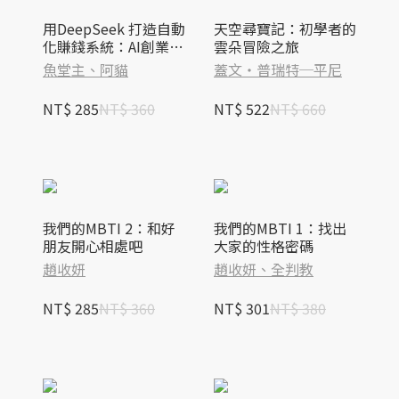
用DeepSeek 打造自動
天空尋寶記：初學者的
化賺錢系統：AI創業‧
雲朵冒險之旅
一人公司就能致富
魚堂主、阿貓
蓋文‧普瑞特─平尼
NT$ 285
NT$ 360
NT$ 522
NT$ 660
我們的MBTI 2：和好
我們的MBTI 1：找出
朋友開心相處吧
大家的性格密碼
趙收妍
趙收妍、全判教
NT$ 285
NT$ 360
NT$ 301
NT$ 380