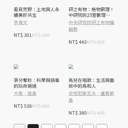
看見荒野：土地與人永
研之有物：格物窮理！
續美好共生
中研院的25堂數理科
學課
李偉文
中央研究院研之有物編
輯群
NT$ 301
NT$ 380
NT$ 443
NT$ 560
爭分奪秒：科學與病毒
鳥兒在唱歌：生活與藝
的玩命競速
術中的鳥和人
大衛．逵曼
史坦尼斯瓦夫．盧賓斯
基
NT$ 538
NT$ 680
NT$ 380
NT$ 480