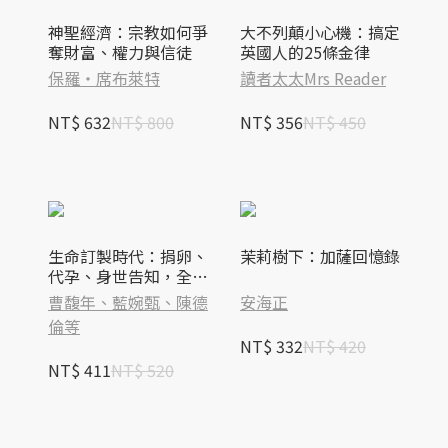
神聖經濟：宗教如何爭
大不列顛小心機：搞定
奪財富、權力與信徒
英國人的25條金律
保羅‧席布萊特
讀者太太Mrs Reader
NT$ 632
NT$ 800
NT$ 356
NT$ 450
生命訂製時代：捐卵、
茉莉樹下：加薩回憶錄
代孕、身世告知，全球
人工生殖產業鏈下的臺
曹馥年、藍婉甄、陳德
安海正
灣
倫等
NT$ 332
NT$ 420
NT$ 411
NT$ 520