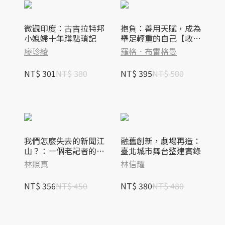
微觀印度：古吉拉特邦
抱負：善用天賦，成為
小媳婦十年蹲點瑣記
舉足輕重的自己【收錄
台灣版獨家序言】
廖珍綾
羅格．布雷格曼
NT$ 301
NT$ 380
NT$ 395
NT$ 500
我們怎麼失去的新聞江
融舊創新，劇場再造：
山？：一個老記者的心
臺北城市舞台整建實錄
靈戰場
林照真
林信耀
NT$ 356
NT$ 450
NT$ 380
NT$ 480