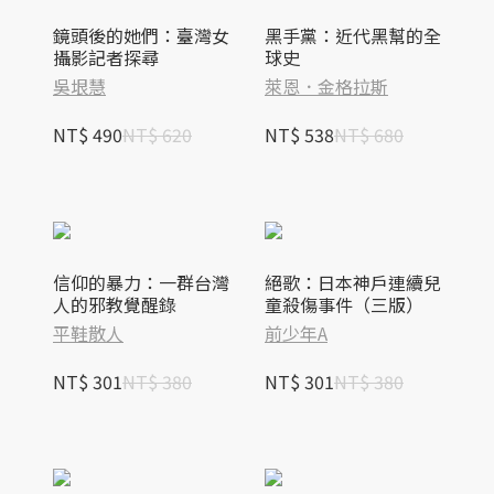
鏡頭後的她們：臺灣女
黑手黨：近代黑幫的全
攝影記者探尋
球史
吳垠慧
萊恩．金格拉斯
NT$ 490
NT$ 620
NT$ 538
NT$ 680
信仰的暴力：一群台灣
絕歌：日本神戶連續兒
人的邪教覺醒錄
童殺傷事件（三版）
平鞋散人
前少年A
NT$ 301
NT$ 380
NT$ 301
NT$ 380