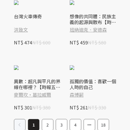
台灣火車傳奇
想像的共同體：民族主
義的起源與散布【時報
五十‧金句透卡組限量
洪致文
班納迪克．安德森
版】
NT$ 474
NT$ 600
NT$ 459
NT$ 580
異數：超凡與平凡的界
孤獨的價值：喜歡一個
線在哪裡？【時報五
人時的自己
十‧金句透卡組限量
麥爾坎‧葛拉威爾
森博嗣
版】
NT$ 301
NT$ 380
NT$ 261
NT$ 330
1
2
3
4
18