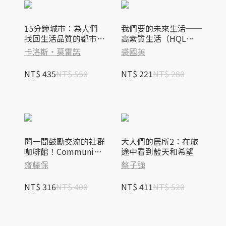
15分鐘城市：為人們
我們要的未來生活──
找回生活品質的都市計
高素質生活（HQL）
畫新趨勢
文明路線圖
卡洛斯‧莫雷諾
裘國英
NT$ 435
NT$ 550
NT$ 221
NT$ 280
開一間鼓勵交流的社群
大人們的居所2：在旅
咖啡館！Community
途中看到藍天和希望
Cafe經營實戰指南【口
齋藤保
蔡子強
碑長銷版】
NT$ 316
NT$ 400
NT$ 411
NT$ 520