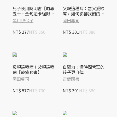
兒子使用說明書【時報
父親這種病：當父愛缺
五十‧金句透卡組限量
席，如何影響我們的一
版】
生？【暢銷修訂版】
黑川伊保子
岡田尊司
NT$ 277
NT$ 350
NT$ 301
NT$ 380
母親這種病＋父親這種
自驅力：懂時間管理的
病【療癒套書】
孩子更自律
岡田尊司
青藍圖書
NT$ 577
NT$ 730
NT$ 301
NT$ 380