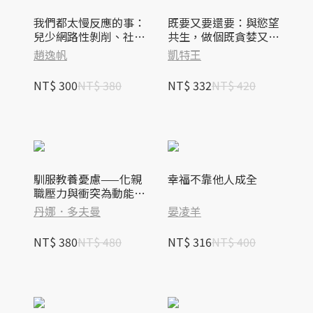
我們都太慢反應的事：
既要又要還要：與慾望
兒少網路性剝削、社群
共生，做個既貪婪又可
恐慌、網路霸凌，拉起
愛的女人
趙逸帆
凱特王
孩子的數位界線
NT$ 300
NT$ 380
NT$ 332
NT$ 420
馴服教養憂慮——化親
幸福不靠他人成全
職壓力與衝突為動能，
引導青少年走向成功之
丹娜．多夫曼
晏凌羊
路
NT$ 380
NT$ 480
NT$ 316
NT$ 400