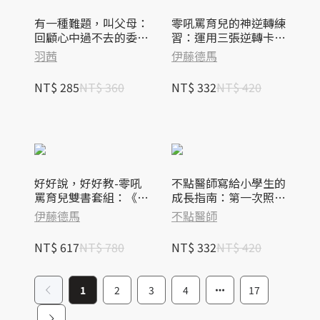
有一種難題，叫父母：
零吼罵育兒的神逆轉練
回顧心中過不去的委
習：運用三張逆轉卡，
屈，醞釀自己未來的幸
讓情緒轉換，不罵不
羽茜
伊藤德馬
福
逼，孩子更願意聽！
NT$ 285
NT$ 360
NT$ 332
NT$ 420
好好說，好好教-零吼
不點醫師寫給小學生的
罵育兒雙書套組：《零
成長指南：第一次照顧
吼罵育兒練習》＋《零
自己就上手！
伊藤德馬
不點醫師
吼罵育兒的神逆轉練
習》
NT$ 617
NT$ 780
NT$ 332
NT$ 420
1
2
3
4
17