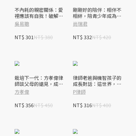
不內耗的親密關係：愛
剛剛好的陪伴：相伴不
裡應該有自我！破解假
相絆，陪青少年成為想
性親密、有毒互動與關
要的自己
吳易聰
尚瑞君
係內耗
NT$ 301
NT$ 380
NT$ 332
NT$ 420
栽培下一代：方孝偉律
律師老爸與機智孩子的
師談父母的遠見，成就
成長對話：這世界，我
孩子的未來
陪你慢慢懂
方孝偉
P律師
NT$ 356
NT$ 450
NT$ 316
NT$ 400