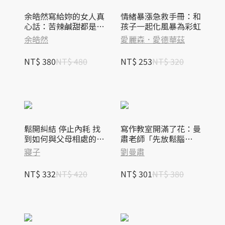
余皓然寫給妳的女人真
情緒暴漲急救手冊：和
心話：苦辣鹹甜都是婚
孩子一起化風暴為彩虹
姻的滋味，就看妳怎麼
余皓然
愛麗森．愛德華茲
料理
NT$ 380
NT$ 480
NT$ 253
NT$ 320
鬆開糾結 停止內耗 找
寫作教室開滿了花：曼
到如何與父母相處的情
肅老師「先放鬆腦
緒解藥
袋！」的兒童寫作教育
寢子
劉曼肅
實踐手記
NT$ 332
NT$ 420
NT$ 301
NT$ 380