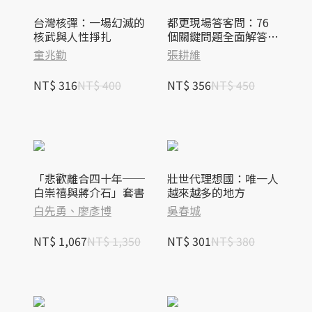
台灣核彈：一場幻滅的
都更現場答客問：76
核武與人性掙扎
個關鍵問題全面解答住
戶最關心的都更權益、
童兆勤
張耕維
流程與分配
NT$ 316
NT$ 400
NT$ 356
NT$ 450
「悲歡離合四十年──
壯世代理想國：唯一人
白崇禧與蔣介石」套書
越來越多的地方
白先勇、廖彥博
吳春城
NT$ 1,067
NT$ 1,350
NT$ 301
NT$ 380