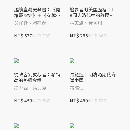
趣讀臺灣史套書：《開
追夢者的美國歷程：1
箱臺灣史》＋《穿越臺
8個大時代中的移民故
灣趣歷史》
事
吳宜蓉、賴祥蔚
林志濤、黃莉翔
NT$ 577
NT$ 730
NT$ 285
NT$ 360
從政客到獨裁者：希特
青龍造：明清時期的海
勒的終極奪權
洋中國
提摩西．萊貝克
布琮任
NT$ 459
NT$ 580
NT$ 490
NT$ 620