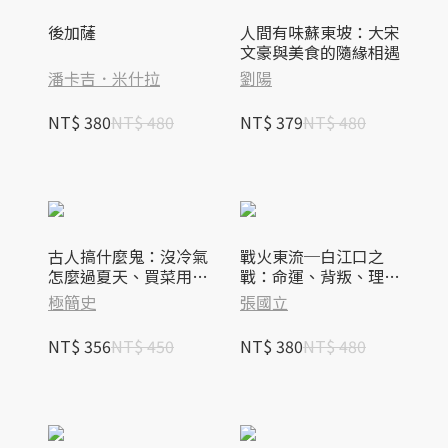
後加薩
人間有味蘇東坡：大宋
文豪與美食的隨緣相遇
潘卡吉．米什拉
劉陽
NT$ 380
NT$ 480
NT$ 379
NT$ 480
古人搞什麼鬼：沒冷氣
戰火東流─白江口之
怎麼過夏天、買菜用銀
戰：命運、背叛、理想
子怎麼找零、古人追星
與悲歌
極簡史
張國立
也很瘋……回到古代，
看古人都在做什麼！
NT$ 356
NT$ 450
NT$ 380
NT$ 480