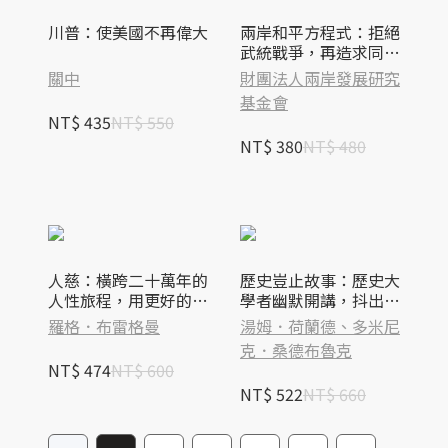
川普：使美國不再偉大
兩岸和平方程式：拒絕
武統戰爭，再造求同存
異的築底工程
關中
財團法人兩岸發展研究
基金會
NT$ 435
NT$ 550
NT$ 380
NT$ 480
人慈：橫跨二十萬年的
歷史豈止故事：歷史大
人性旅程，用更好的視
學者幽默開講，抖出讓
角看待自己【時報五
人驚嘆的歷史瞬間
羅格．布雷格曼
湯姆．荷蘭德、多米尼
十‧金句透卡組限量
克．桑德布魯克
版】
NT$ 474
NT$ 600
NT$ 522
NT$ 660