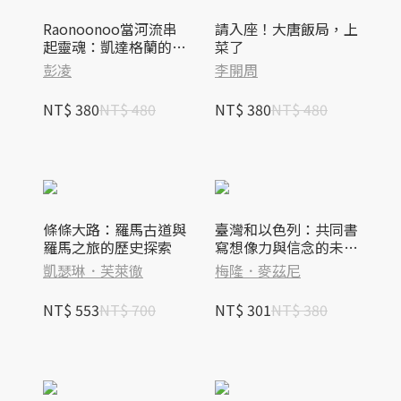
Raonoonoo當河流串
請入座！大唐飯局，上
起靈魂：凱達格蘭的記
菜了
憶與重生之路
彭凌
李開周
NT$ 380
NT$ 480
NT$ 380
NT$ 480
條條大路：羅馬古道與
臺灣和以色列：共同書
羅馬之旅的歷史探索
寫想像力與信念的未來
篇章
凱瑟琳．芙萊徹
梅隆．麥茲尼
NT$ 553
NT$ 700
NT$ 301
NT$ 380