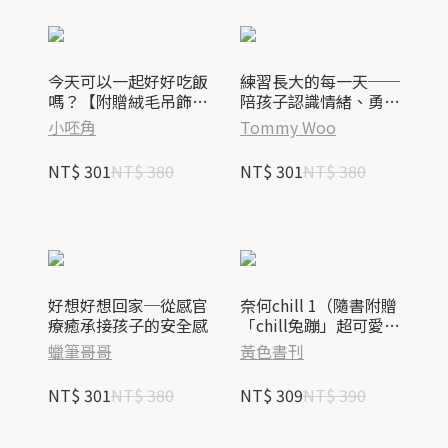
今天可以一起好好吃飯
練習長大的每一天──
嗎？【附贈絨毛吊飾】
陪孩子認識情緒、勇氣
─讓餐桌變快樂的魔
與愛的成長繪本
小呸角
Tommy Woo
法：全家人SEL情緒學
習繪本
NT$ 301
NT$ 380
NT$ 301
NT$ 380
好想好想回家─從感官
奈何chill 1（隨書附贈
療癒承接孩子的安全感
「chill兔蹦」超可愛透
卡）
蠟筆哥哥
黃色書刊
NT$ 301
NT$ 380
NT$ 309
NT$ 390