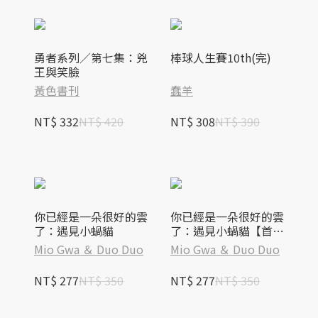
勇者系列／第七集：兇
棒球人生賽10th(完)
王與笑臉
黃色書刊
蠢羊
NT$ 332
NT$ 420
NT$ 308
NT$ 390
你已經是一朵很好的雲
你已經是一朵很好的雲
了：遇見小蝸貓
了：遇見小蝸貓【首刷
附贈透光明信片版】
Mio Gwa ＆ Duo Duo
Mio Gwa ＆ Duo Duo
NT$ 277
NT$ 350
NT$ 277
NT$ 350