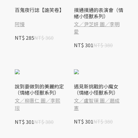
百鬼夜行誌【詭笑卷】
撲通撲通的表演會（情
緒小怪獸系列）
阿慢
文／尹芝妍 圖／李明
愛
NT$ 285
NT$ 360
NT$ 301
NT$ 380
說到要做到的美麗約定
遇見新挑戰的小魔女
（情緒小怪獸系列）
（情緒小怪獸系列）
文／柳惠仁 圖／李熙
文／盧智瑛 圖／趙成
珢
憲
NT$ 301
NT$ 380
NT$ 301
NT$ 380