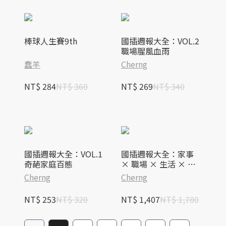
棒球人生賽9th
國插週報大全：VOL.2
職場腥風血雨
蠢羊
Cherng
NT$ 284
NT$ 360
NT$ 269
NT$ 340
國插週報大全：VOL.1
國插週報大全：家事
奇葩家庭百態
× 職場 × 生活 × 怪
事 × 感情【全五冊盒
Cherng
Cherng
裝套書】
NT$ 253
NT$ 320
NT$ 1,407
NT$ 1,780