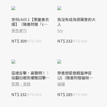
奈何chill 1【限量書衣
我沒有成為很厲害的大
版】（隨書附贈「chill
人
兔蹦」超可愛透卡）
黃色書刊
5m
NT$ 309
NT$ 390
NT$ 332
NT$ 420
這樣反擊，最聰明！：
穿進戀愛遊戲當神官
從翻白眼到優雅回擊，
(2)（隨書附贈貓咪造
粉碎男性自尊的全方位
型拇指扇）
凱爾‧普路
貓邏
攻略109招
NT$ 332
NT$ 420
NT$ 285
NT$ 360