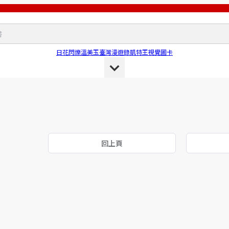
日花閃爍
溫美玉
臺灣漫遊錄
凱特王
視覺圖卡
回上頁