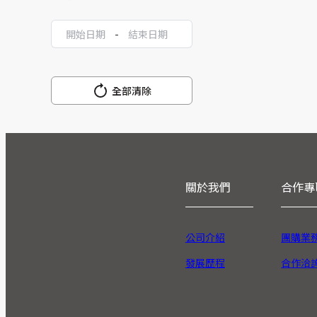
-
全部清除
關於我們
合作專
公司介紹
團購業
發展歷程
合作洽