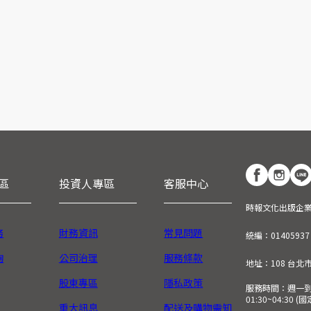
區
投資人專區
客服中心
時報文化出版企
務
財務資訊
常見問題
統編：01405937
詢
公司治理
服務條款
地址：108 台北
股東專區
隱私政策
服務時間：週一到週五
01:30~04:30 
重大訊息
配送及購物需知