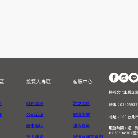
區
投資人專區
客服中心
時報文化出版企
務
財務資訊
常見問題
統編：01405937
詢
公司治理
服務條款
地址：108 台北
股東專區
隱私政策
服務時間：週一到週五
01:30~04:30 
重大訊息
配送及購物需知