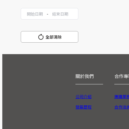
-
全部清除
關於我們
合作專
公司介紹
團購業
發展歷程
合作洽