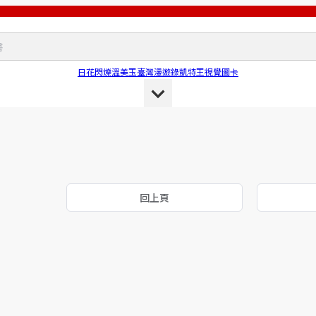
日花閃爍
溫美玉
臺灣漫遊錄
凱特王
視覺圖卡
回上頁