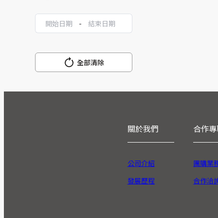
-
全部清除
關於我們
合作專
公司介紹
團購業
發展歷程
合作洽