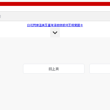
日花閃爍
溫美玉
臺灣漫遊錄
凱特王
視覺圖卡
回上頁