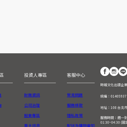
區
投資人專區
客服中心
時報文化出版企
務
財務資訊
常見問題
統編：01405937
詢
公司治理
服務條款
地址：108 台北
股東專區
隱私政策
服務時間：週一到週五
01:30~04:30 
重大訊息
配送及購物需知