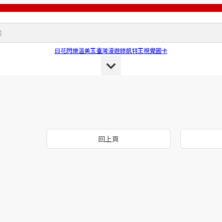
日花閃爍
溫美玉
臺灣漫遊錄
凱特王
視覺圖卡
回上頁