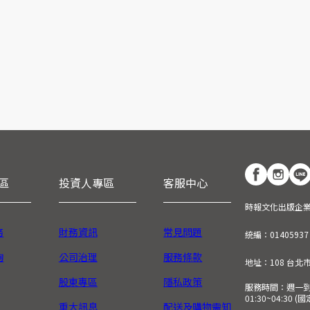
區
投資人專區
客服中心
時報文化出版企
務
財務資訊
常見問題
統編：01405937
詢
公司治理
服務條款
地址：108 台北
股東專區
隱私政策
服務時間：週一到週五
01:30~04:30 
重大訊息
配送及購物需知