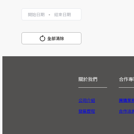
-
全部清除
關於我們
合作專
公司介紹
團購業
發展歷程
合作洽