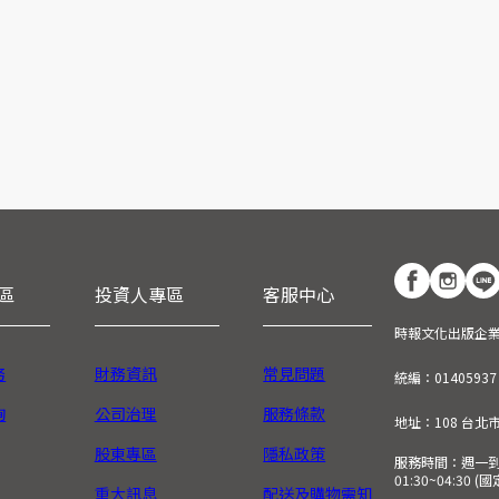
區
投資人專區
客服中心
時報文化出版企
務
財務資訊
常見問題
統編：01405937
詢
公司治理
服務條款
地址：108 台北
股東專區
隱私政策
服務時間：週一到週五
01:30~04:30 
重大訊息
配送及購物需知