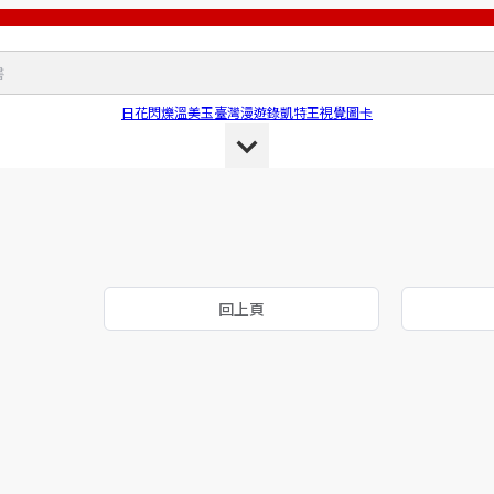
日花閃爍
溫美玉
臺灣漫遊錄
凱特王
視覺圖卡
回上頁