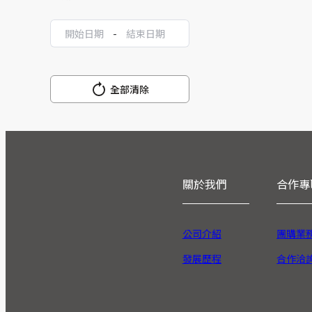
-
全部清除
關於我們
合作專
公司介紹
團購業
發展歷程
合作洽