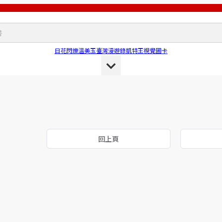
日花閃爍
溫美玉
臺灣漫遊錄
凱特王
視覺圖卡
回上頁