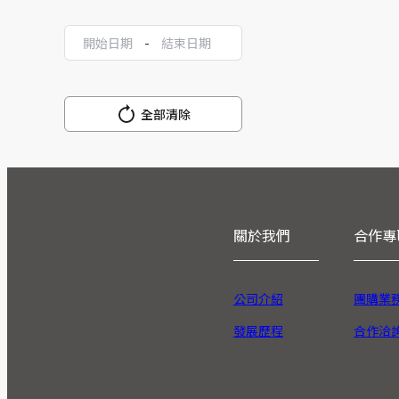
-
全部清除
關於我們
合作專
公司介紹
團購業
發展歷程
合作洽