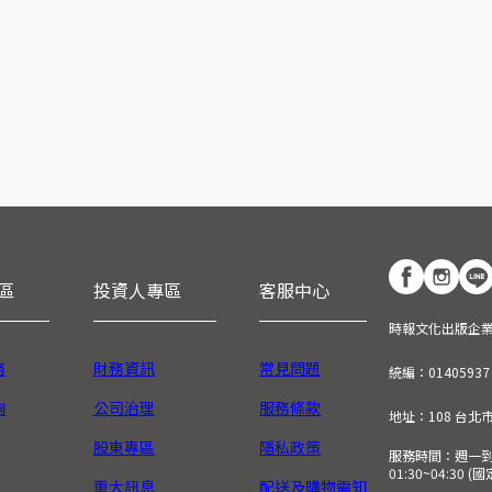
區
投資人專區
客服中心
時報文化出版企
務
財務資訊
常見問題
統編：01405937
詢
公司治理
服務條款
地址：108 台北
股東專區
隱私政策
服務時間：週一到週五
01:30~04:30 
重大訊息
配送及購物需知