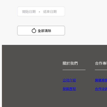
-
全部清除
關於我們
合作專
公司介紹
團購業
發展歷程
合作洽