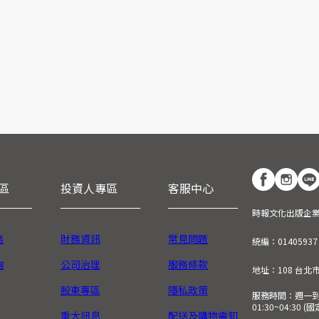
區
投資人專區
客服中心
時報文化出版企
務
財務資訊
常見問題
統編：01405937
詢
公司治理
服務條款
地址：108 台北
股東專區
隱私政策
服務時間：週一到週五
01:30~04:30 
重大訊息
配送及購物需知