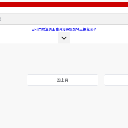
日花閃爍
溫美玉
臺灣漫遊錄
凱特王
視覺圖卡
回上頁