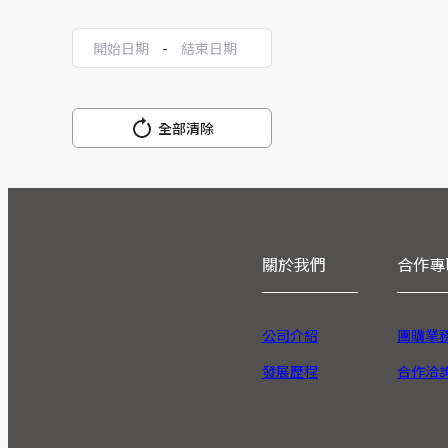
-
全部清除
關於我們
合作專
公司介紹
團購業
發展歷程
合作洽