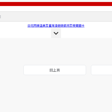
日花閃爍
溫美玉
臺灣漫遊錄
凱特王
視覺圖卡
回上頁