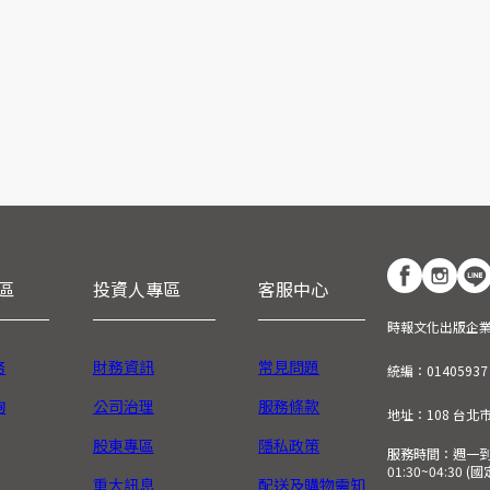
區
投資人專區
客服中心
時報文化出版企
務
財務資訊
常見問題
統編：01405937
詢
公司治理
服務條款
地址：108 台北
股東專區
隱私政策
服務時間：週一到週五
01:30~04:30 
重大訊息
配送及購物需知