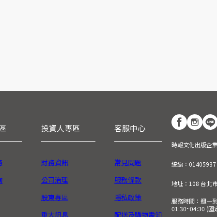
區
投資人專區
客服中心
時報文化出版企
務
財務資訊
常見問題
統編：01405937
詢
公司治理
服務條款
地址：108 台北
股東專區
隱私政策
服務時間：週一到週五
01:30~04:30 
重大訊息
配送及購物需知