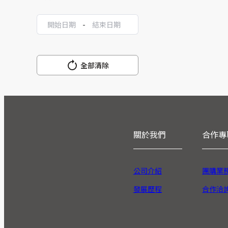
-
全部清除
關於我們
合作專
公司介紹
團購業
發展歷程
合作洽