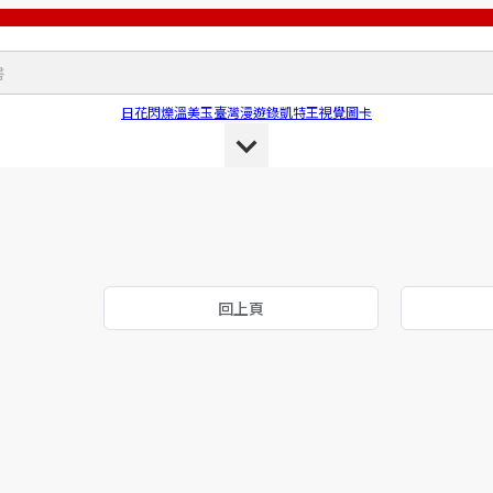
日花閃爍
溫美玉
臺灣漫遊錄
凱特王
視覺圖卡
回上頁