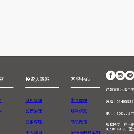
區
投資人專區
客服中心
時報文化出版企
務
財務資訊
常見問題
統編：01405937
詢
公司治理
服務條款
地址：108 台北
股東專區
隱私政策
服務時間：週一到週五
01:30~04:30 
重大訊息
配送及購物需知