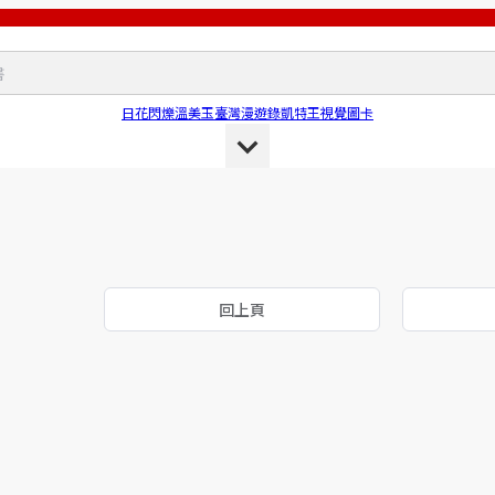
日花閃爍
溫美玉
臺灣漫遊錄
凱特王
視覺圖卡
回上頁