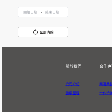
-
全部清除
關於我們
合作專
公司介紹
團購業
發展歷程
合作洽