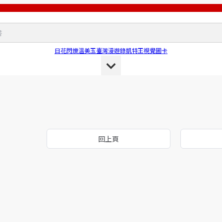
日花閃爍
溫美玉
臺灣漫遊錄
凱特王
視覺圖卡
回上頁