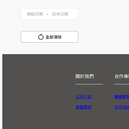
-
全部清除
關於我們
合作專
公司介紹
團購業
發展歷程
合作洽