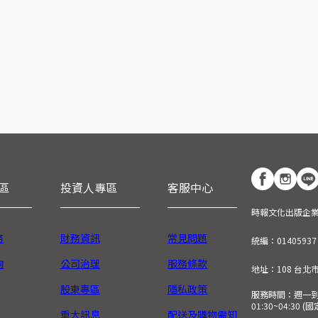
區
投資人專區
客服中心
時報文化出版企
務
財務資訊
常見問題
統編：01405937
詢
公司治理
服務條款
地址：108 台北
股東專區
隱私政策
服務時間：週一到週五
01:30~04:30 
重大訊息
配送及購物需知