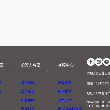
區
投資人專區
客服中心
時報文化出版企
務
財務資訊
常見問題
統編：01405937
詢
公司治理
服務條款
地址：108 台北
股東專區
隱私政策
服務時間：週一到週五
01:30~04:30 
重大訊息
配送及購物需知