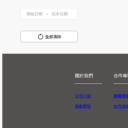
-
全部清除
關於我們
合作專
公司介紹
團購業
發展歷程
合作洽