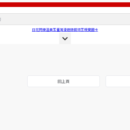
日花閃爍
溫美玉
臺灣漫遊錄
凱特王
視覺圖卡
回上頁