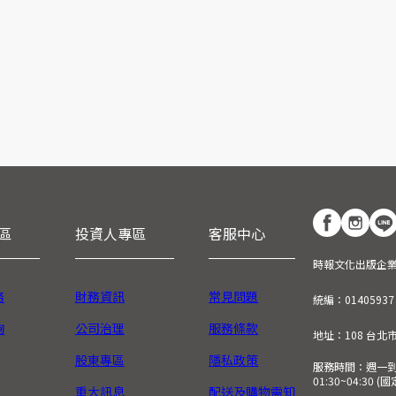
區
投資人專區
客服中心
時報文化出版企
務
財務資訊
常見問題
統編：01405937
詢
公司治理
服務條款
地址：108 台北
股東專區
隱私政策
服務時間：週一到週五
01:30~04:30 
重大訊息
配送及購物需知