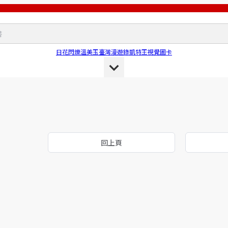
日花閃爍
溫美玉
臺灣漫遊錄
凱特王
視覺圖卡
回上頁