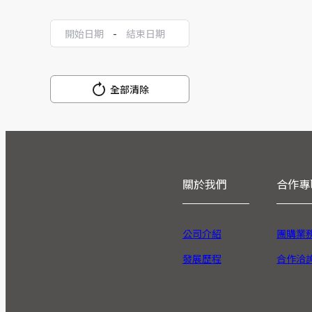
-
全部清除
關於我們
合作專
公司介紹
團購業
發展歷程
合作洽