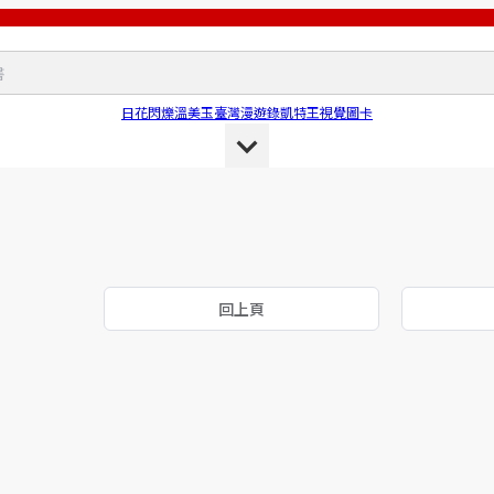
日花閃爍
溫美玉
臺灣漫遊錄
凱特王
視覺圖卡
回上頁