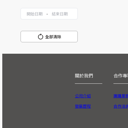
-
全部清除
關於我們
合作專
公司介紹
團購業
發展歷程
合作洽