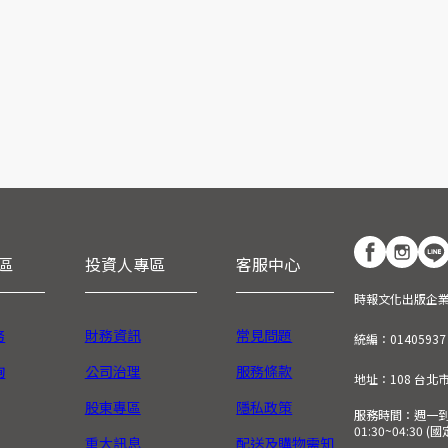
區
投資人專區
客服中心
時報文化出版企
務
財務資訊
常見問題
統編：01405937
詢
公司治理
服務條款
地址：108 台北
股東專區
隱私政策
服務時間：週一到週五
01:30~04:30 
重大訊息
配送及購物需知