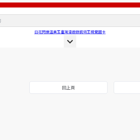
日花閃爍
溫美玉
臺灣漫遊錄
凱特王
視覺圖卡
回上頁