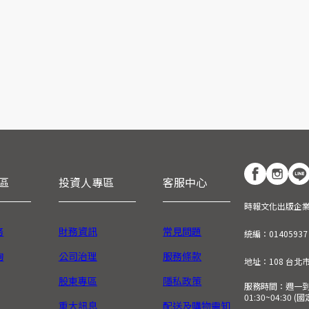
區
投資人專區
客服中心
時報文化出版企
務
財務資訊
常見問題
統編：01405937
詢
公司治理
服務條款
地址：108 台北
股東專區
隱私政策
服務時間：週一到週五
01:30~04:30 
重大訊息
配送及購物需知