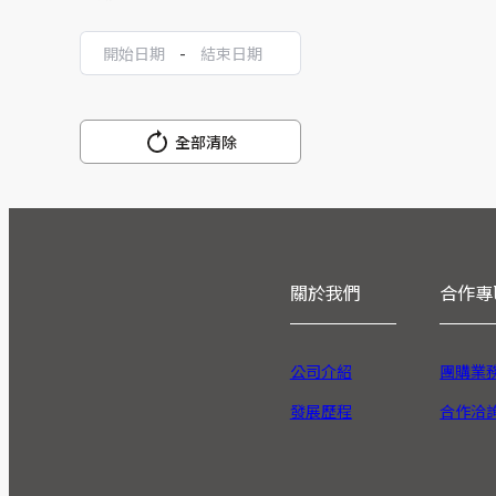
-
全部清除
關於我們
合作專
公司介紹
團購業
發展歷程
合作洽