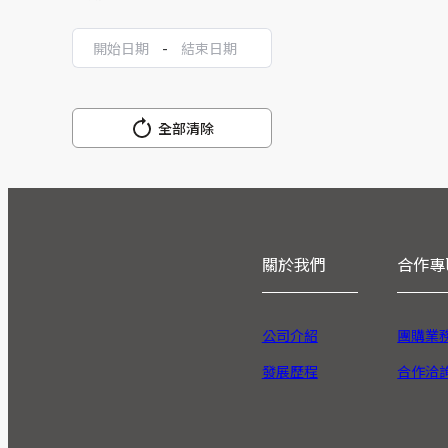
-
全部清除
關於我們
合作專
公司介紹
團購業
發展歷程
合作洽