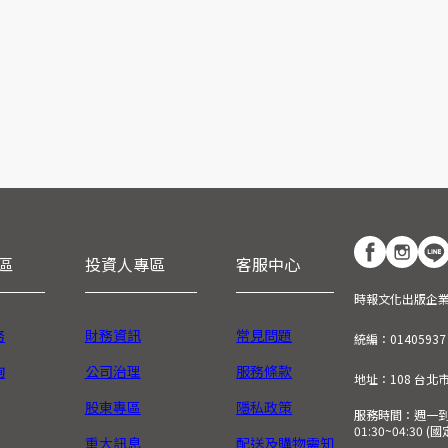
區
投資人專區
客服中心
時報文化出版企
務
財務資訊
常見問題
統編：01405937
詢
公司治理
服務條款
地址：108 台北
股東專區
隱私政策
服務時間：週一到週五
01:30~04:30 
重大訊息
配送及購物需知