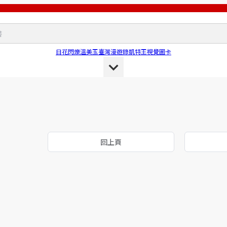
日花閃爍
溫美玉
臺灣漫遊錄
凱特王
視覺圖卡
回上頁