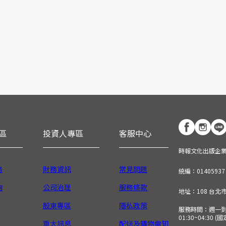
區
投資人專區
客服中心
時報文化出版企
務
財務資訊
常見問題
統編：01405937
詢
公司治理
服務條款
地址：108 台北
股東專區
隱私政策
服務時間：週一到週五
01:30~04:30 
重大訊息
配送及購物需知