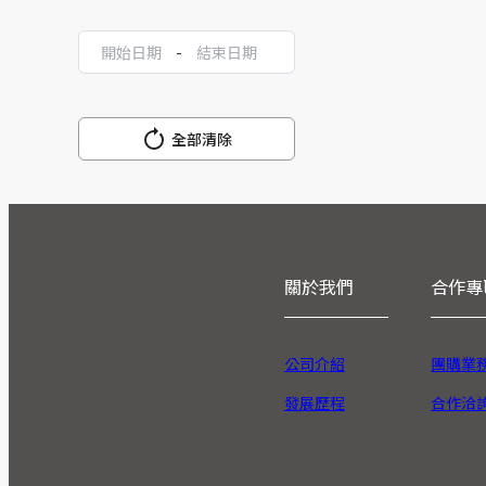
-
全部清除
關於我們
合作專
公司介紹
團購業
發展歷程
合作洽