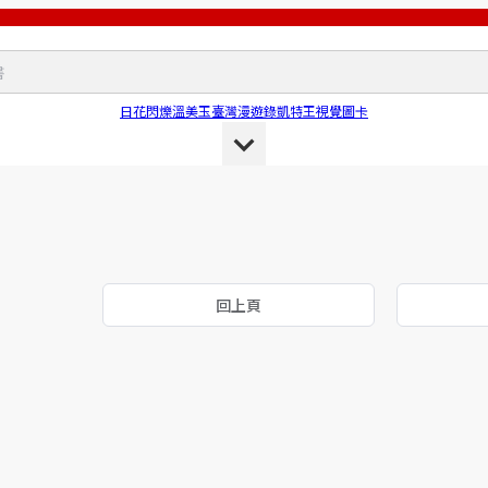
日花閃爍
溫美玉
臺灣漫遊錄
凱特王
視覺圖卡
回上頁