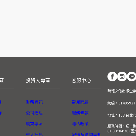
區
投資人專區
客服中心
時報文化出版企
務
財務資訊
常見問題
統編：01405937
詢
公司治理
服務條款
地址：108 台北
股東專區
隱私政策
服務時間：週一到週五
01:30~04:30 
重大訊息
配送及購物需知