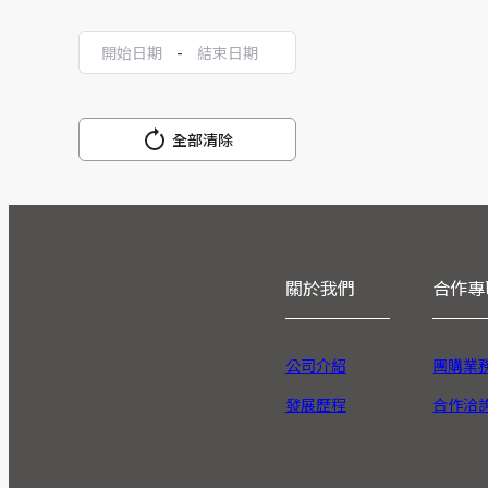
-
全部清除
關於我們
合作專
公司介紹
團購業
發展歷程
合作洽