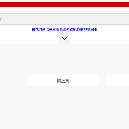
日花閃爍
溫美玉
臺灣漫遊錄
凱特王
視覺圖卡
回上頁