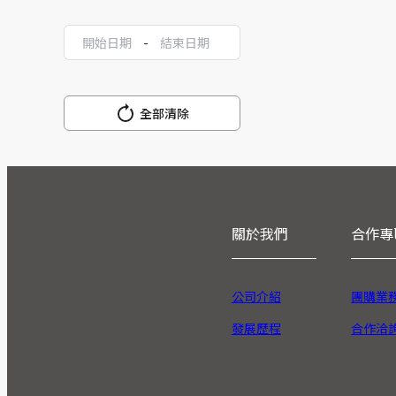
-
全部清除
關於我們
合作專
公司介紹
團購業
發展歷程
合作洽