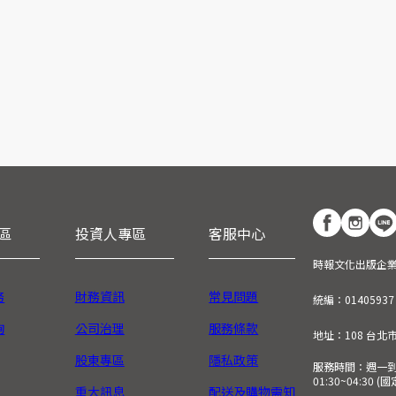
區
投資人專區
客服中心
時報文化出版企
務
財務資訊
常見問題
統編：01405937
詢
公司治理
服務條款
地址：108 台北
股東專區
隱私政策
服務時間：週一到週五
01:30~04:30 
重大訊息
配送及購物需知