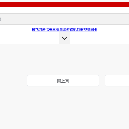
日花閃爍
溫美玉
臺灣漫遊錄
凱特王
視覺圖卡
回上頁