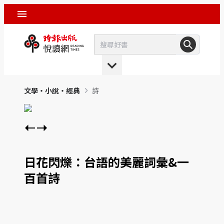
文學‧小說‧經典
詩
日花閃爍：台語的美麗詞彙&一
百首詩