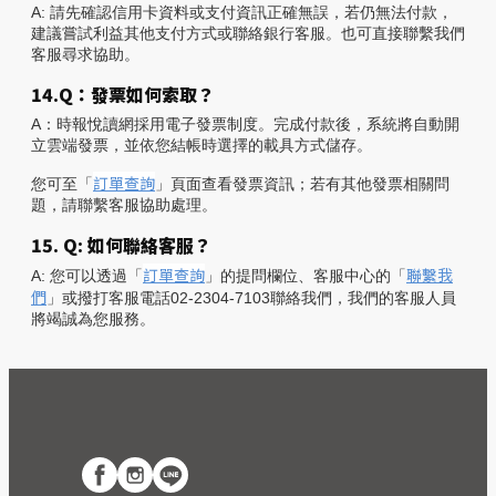
A: 請先確認信用卡資料或支付資訊正確無誤，若仍無法付款，
建議嘗試利益其他支付方式或聯絡銀行客服。也可直接聯繫我們
客服尋求協助。
14.Q：發票如何索取？
A：時報悅讀網採用電子發票制度。完成付款後，系統將自動開
立雲端發票，並依您結帳時選擇的載具方式儲存。
訂單查詢
您可至「
」頁面查看發票資訊；若有其他發票相關問
題，請聯繫客服協助處理。
15. Q: 如何聯絡客服？
訂單查詢
聯繫我
A: 您可以透過「
」的提問欄位、客服中心的「
們
」或撥打客服電話02-2304-7103聯絡我們，我們的客服人員
將竭誠為您服務。