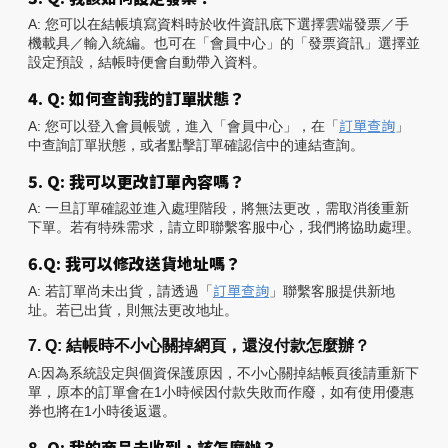
A: 您可以在結帳填寫資料時於收件資訊底下選擇雲端發票／手
機載具／輸入統編。也可在「會員中心」的「發票資訊」選擇並
設定預設，結帳時便會自動帶入資料。
4. Q: 如何查詢我的訂單狀態？
訂單查詢
A: 您可以登入會員帳號，進入「會員中心」，在「
」
中查詢訂單狀態，或者點擊訂單確認信中的連結查詢。
5. Q: 我可以更改訂單內容嗎？
A: 一旦訂單確認並進入處理階段，將無法更改，需取消後重新
下單。若有特殊需求，請立即聯繫客服中心，我們將協助處理。
6.Q: 我可以修改送貨地址嗎？
訂單查詢
A: 若訂單尚未出貨，請透過「
」聯繫客服提供新地
址。若已出貨，則無法更改地址。
7. Q: 結帳時不小心關掉網頁，還沒付款怎麼辦？
A:因為系統設定與個資保護原因，不小心關掉結帳頁後請重新下
單，原本的訂單會在1小時候因付款失敗而作廢，如有使用優惠
券也將在1小時後返還。
8. Q: 我的商品未收到，該怎麼辦？