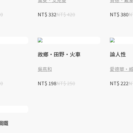
黛安．艾克曼
賈德．戴
00
NT$ 332
NT$ 420
NT$ 380
N
故鄉‧田野‧火車
論人性
吳燕和
愛德華‧
20
NT$ 198
NT$ 250
NT$ 222
N
鋼鐵