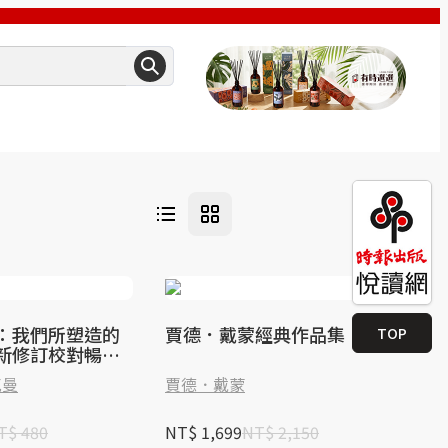
：我們所塑造的
賈德．戴蒙經典作品集
TOP
新修訂校對暢銷
明益推薦導讀）
克曼
賈德．戴蒙
T$ 480
NT$ 1,699
NT$ 2,150