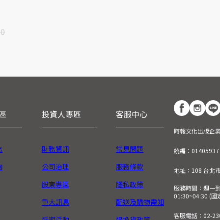
90
區
投資人專區
客服中心
時報文化出版企
務
財務資訊
常見問題
統編：01405937
詢
公司治理
服務條款
地址：108 台北
股東專區
隱私政策
服務時間：週一到週五
01:30~04:30 
重大訊息
配送及購物需知
客服電話：02-230
近期活動
退換貨政策