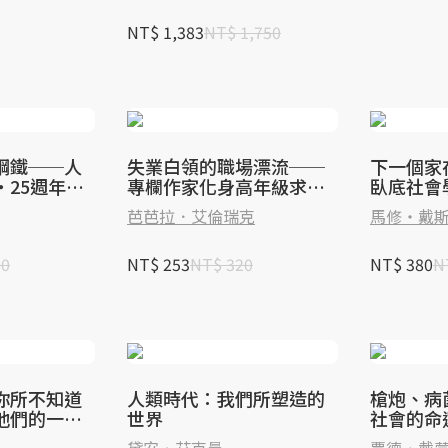
NT$ 1,383
NT$ 1,750
鋼鐵──人
失業白領的職場漂流──
下一個家
‧25週年暢
專欄作家化身高年級求職
臥底社會
生的臥底觀察〔10週年新
報告
芭芭拉．艾倫瑞克
馬修‧戴
版〕
80
NT$ 253
NT$ 320
NT$ 380
N
你所不知道
人類時代：我們所塑造的
槍炮、病
他們的一百
世界
社會的命
藏紀念版