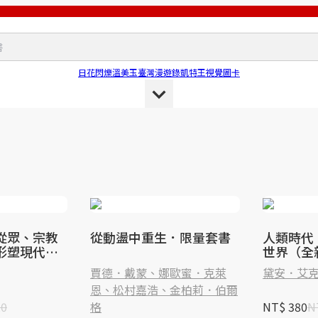
日花閃爍
溫美玉
臺灣漫遊錄
凱特王
視覺圖卡
從眾、宗教
從動盪中重生．限量套書
人類時代
形塑現代世
世界（全
新版，吳
賈德．戴蒙、娜歐蜜．克萊
黛安．艾
恩、松村嘉浩、金柏莉．伯爾
20
格
NT$ 380
N