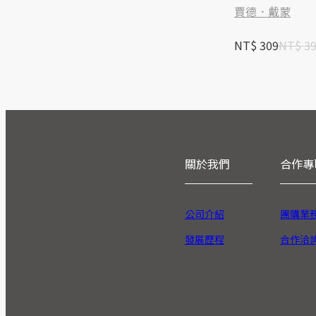
賈德．戴蒙
NT$ 309
NT$ 3
關於我們
合作專
公司介紹
團購業
發展歷程
合作洽