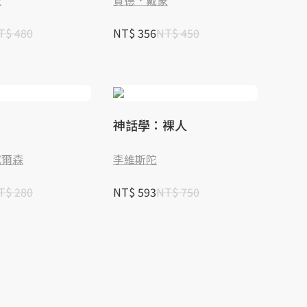
蒙
賈德．戴蒙
T$ 480
NT$ 356
NT$ 450
神話學：裸人
威爾森
李維斯陀
T$ 280
NT$ 593
NT$ 750