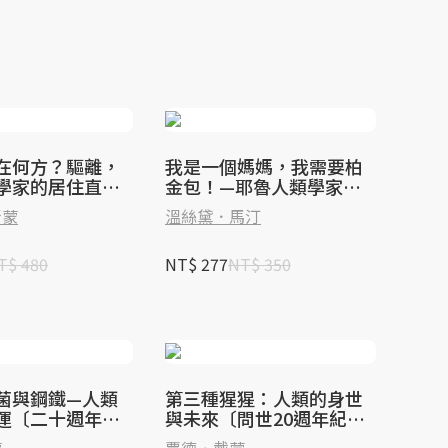
在何方？驅離，
我是一個媽媽，我需要柏
學家的居住直擊
金包！—耶魯人類學家的
曼哈頓上東區臥底觀察
斯蒙
溫絲黛．馬汀
T$ 480
NT$ 277
NT$ 350
菌與鋼鐵—人類
第三種猩猩：人類的身世
運〔二十週年典
與未來〔問世20週年紀念
〕
版〕