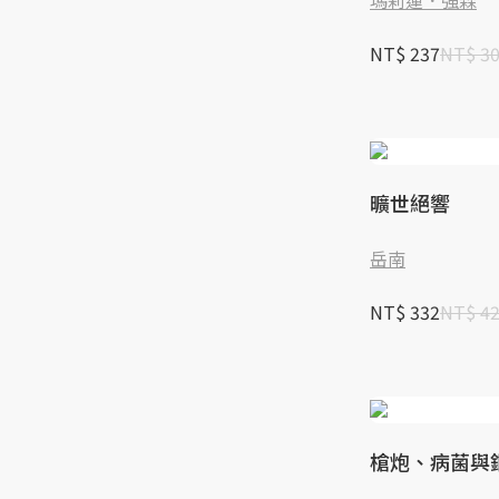
瑪莉蓮．強森
NT$ 237
NT$ 3
曠世絕響
岳南
NT$ 332
NT$ 4
槍炮、病菌與