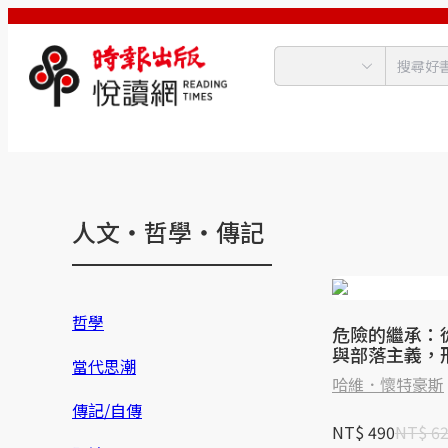
人文‧哲學‧傳記
哲學
危險的繼承：
與部落主義，
當代思潮
界的人性起源
哈維．懷特豪斯
傳記/自傳
NT$ 490
NT$ 6