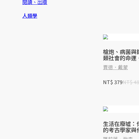
閱讀、出版
人類學
槍炮、病菌與
類社會的命運
銷紀念版
賈德．戴蒙
NT$ 379
NT$ 4
生活在廢墟：
的考古學家與
種生活