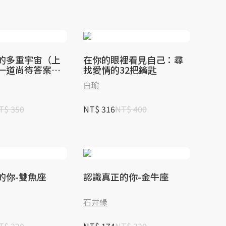
的多重宇宙（上
在你的眼裡看見自己：尋
一道尚待答案的
找愛情的32把鑰匙
是開啟人生新頁
白瑜
T$ 350
NT$ 316
NT$ 400
的你-雙魚座
認識真正的你-金牛座
石井緣