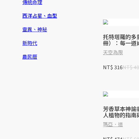
傳統命理
西洋占星、血型
靈異、神秘
托特塔羅的多
冊）：每一道
新時代
問題，都是開
天空為限
的鑰匙
農民曆
NT$ 316
NT$ 4
芳香草本神諭
人植物的指南
＋卡）
瑪亞．道