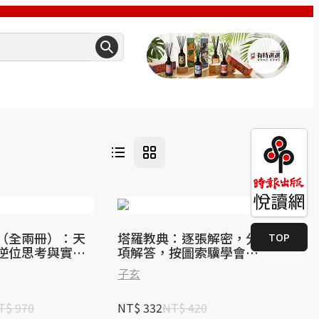
（全兩冊）：天
塔羅教典：逐張解密，分
TOP
逆位思考與實占
項解答，按圖索驥學會塔
羅牌
子玄
T$ 970
NT$ 332
NT$ 420