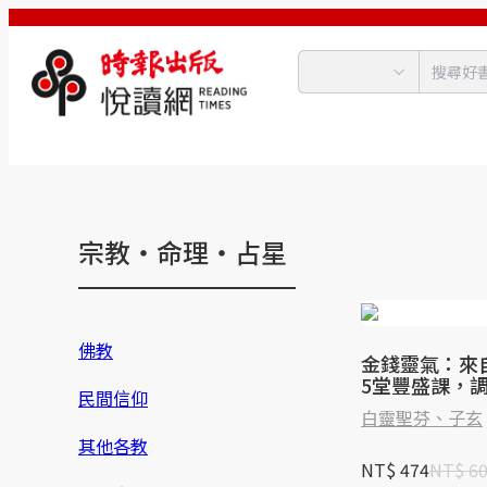
宗教‧命理‧占星
佛教
金錢靈氣：來
5堂豐盛課，
民間信仰
與金錢間的能
白靈聖芬、子玄
到身心靈的平
其他各教
NT$ 474
NT$ 6