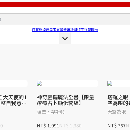
日花閃爍
溫美玉
臺灣漫遊錄
凱特王
視覺圖卡
自大天使的1
神奇靈擺魔法全書【限量
塔羅之眼
調整自我意識
療癒占卜顯化套組】
空為限的
量流動，達
解牌
理查．韋斯特
天空為限
衡
00
NT$ 1,091
NT$ 1,380
NT$ 767
N