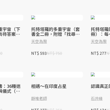
重宇宙（下
托特塔羅的多重宇宙（套
托特塔羅
尚待答案的
書全二冊，附贈「找尋答
冊）：每
啟人生新頁
案」筆記本）：每一道尚
問題，都
天空為限
天空為限
待答案的問題，都是開啟
的鑰匙
人生新頁的鑰
00
NT$ 593
NT$ 750
NT$ 277
N
書：36種迷
相遇～在印度占星
認識真正
與儀式（書
靜唯老師
石井緣