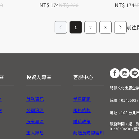
20
NT$ 174
NT$ 220
NT$ 174
N
前往
1
2
3
區
投資人專區
客服中心
時報文化出版企
務
財務資訊
常見問題
統編：01405937
詢
公司治理
服務條款
地址：108 台北
股東專區
隱私政策
服務時間：週一到週五
01:30~04:30 
重大訊息
配送及購物需知