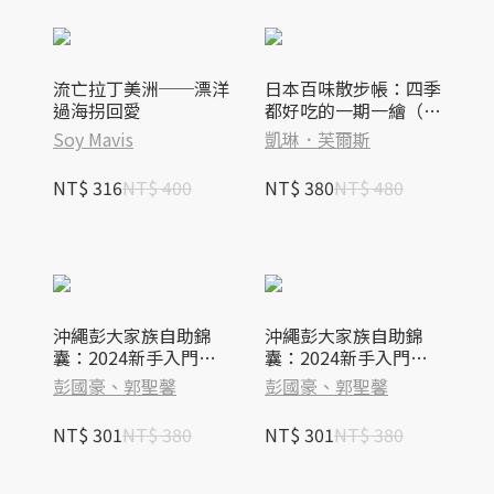
流亡拉丁美洲──漂洋
日本百味散步帳：四季
過海拐回愛
都好吃的一期一繪（隨
書附贈金平糖「彩虹星
Soy Mavis
凱琳．芙爾斯
星」書籤）
NT$ 316
NT$ 400
NT$ 380
NT$ 480
沖繩彭大家族自助錦
沖繩彭大家族自助錦
囊：2024新手入門全
囊：2024新手入門全
指南
指南
彭國豪、郭聖馨
彭國豪、郭聖馨
NT$ 301
NT$ 380
NT$ 301
NT$ 380