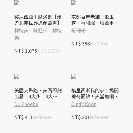
突尼西亞＋摩洛哥【漫
京都百年老舖：飲玉
遊北非世界遺產套書】
露、著和服、啖金平
糖、賞清水燒……體驗
林婉美、陳冠州／林婉
柯珊珊
經典50家老舖
美
NT$ 356
NT$ 450
NT$ 1,075
NT$ 1,360
美國人帶路，美西即刻
模里西斯我的家：揭開
出發！4大州╳4大城
神祕面紗！天堂島嶼的
╳7大國家公園╳5大
81個夢幻美景與文化
Dr. Phoebe
Cindy Koon
遊樂園，近300個在地
趣聞
人最愛景點
NT$ 411
NT$ 520
NT$ 301
NT$ 380