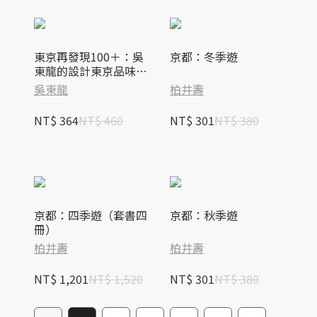
東京再發現100＋：吳
京都：冬季遊
東龍的設計東京品味入
門指南【隨書附『東京
吳東龍
柏井壽
散策TOKYO WALKS地
圖』別冊】
NT$ 364
NT$ 460
NT$ 301
NT$ 380
京都：四季遊（套書四
京都：秋季遊
冊）
柏井壽
柏井壽
NT$ 1,201
NT$ 1,520
NT$ 301
NT$ 380