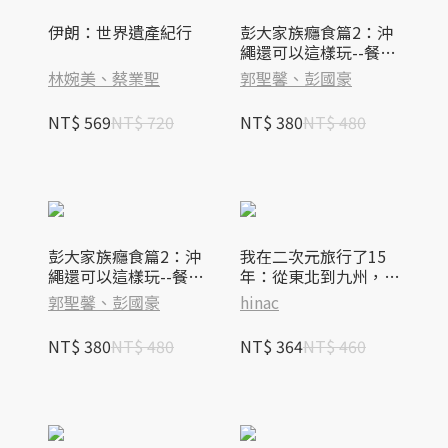
伊朗：世界遺產紀行
彭大家族癮食篇2：沖
繩還可以這樣玩--餐食
名店、登山祕境、季節
林婉美、蔡業聖
郭聖馨、彭國豪
花海、溫泉舒療
NT$ 569
NT$ 720
NT$ 380
NT$ 480
彭大家族癮食篇2：沖
我在二次元旅行了15
繩還可以這樣玩--餐食
年：從東北到九州，日
名店、登山祕境、季節
本動漫聖地巡禮的私藏
郭聖馨、彭國豪
hinac
花海、溫泉舒療
記憶
NT$ 380
NT$ 480
NT$ 364
NT$ 460