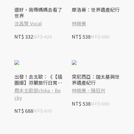
還好，我帶媽媽去看了
摩洛哥：世界遺產紀行
世界
沈昌賢 Vocal
林婉美
NT$ 332
NT$ 420
NT$ 538
NT$ 680
出發！去北歐：《【插
突尼西亞：迦太基與世
圖版】芬蘭旅行日常指
界遺產紀行
南》＋《曬冰島 UNLO
周末北歐部chika、Be
林婉美、陳冠州
CK ICELAND》
cky
NT$ 538
NT$ 680
NT$ 688
NT$ 870