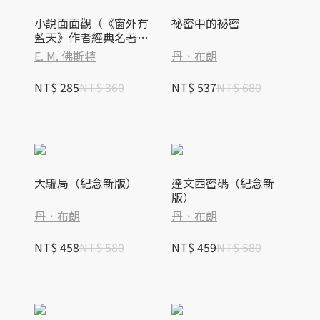
小說面面觀（《窗外有
祕密中的祕密
藍天》作者經典名著，
馬華文學名家黎紫書新
E. M. 佛斯特
丹．布朗
譯本）
NT$ 285
NT$ 360
NT$ 537
NT$ 680
大騙局（紀念新版）
達文西密碼（紀念新
版）
丹．布朗
丹．布朗
NT$ 458
NT$ 580
NT$ 459
NT$ 580