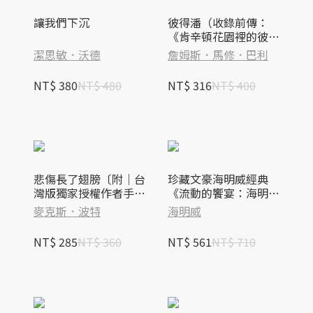
讓我們下沉
彼得潘（收錄前傳：
《肯辛頓花園裡的彼得
潘》）
潔思敏．沃德
詹姆斯．馬修．巴利
NT$ 380
NT$ 480
NT$ 316
NT$ 400
悲傷長了翅膀〔附｜台
珍藏文豪海明威經典
灣版獨家授權作者手寫
《流動的饗宴：海明威
問候印簽〕
巴黎回憶錄》＋《老人
麥克斯．波特
海明威
與海》
NT$ 285
NT$ 360
NT$ 561
NT$ 710