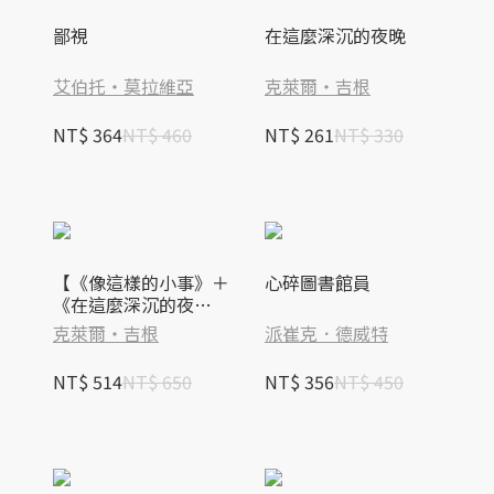
鄙視
在這麼深沉的夜晚
艾伯托‧莫拉維亞
克萊爾‧吉根
NT$ 364
NT$ 460
NT$ 261
NT$ 330
【《像這樣的小事》＋
心碎圖書館員
《在這麼深沉的夜
晚》】套書：贈送「深
克萊爾‧吉根
派崔克．德威特
沉的夜晚」限量海報
NT$ 514
NT$ 650
NT$ 356
NT$ 450