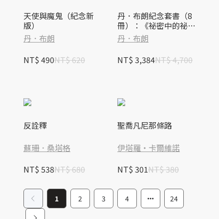
天使與魔鬼（紀念新
丹．布朗紀念套書（8
版）
冊）：《祕密中的祕
密》《天使與魔鬼》
丹．布朗
丹．布朗
《達文西密碼》《失落
的符號》《地獄》《起
NT$ 490
NT$ 620
NT$ 3,384
NT$ 4,700
源》
反詮釋
聖喬凡尼那條路
蘇珊．桑塔格
伊塔羅‧卡爾維諾
NT$ 538
NT$ 680
NT$ 301
NT$ 380
1
2
3
4
24