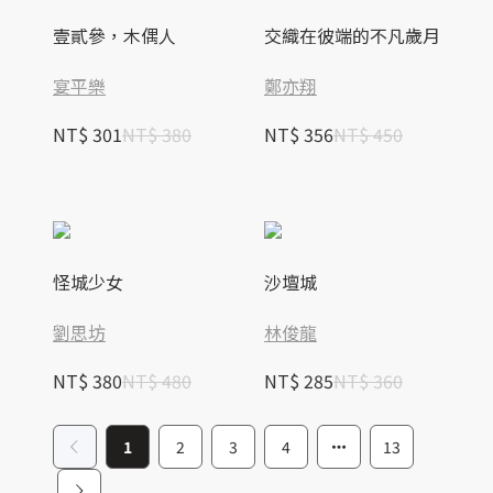
壹貳參，木偶人
交織在彼端的不凡歲月
宴平樂
鄭亦翔
NT$ 301
NT$ 380
NT$ 356
NT$ 450
怪城少女
沙壇城
劉思坊
林俊龍
NT$ 380
NT$ 480
NT$ 285
NT$ 360
1
2
3
4
13