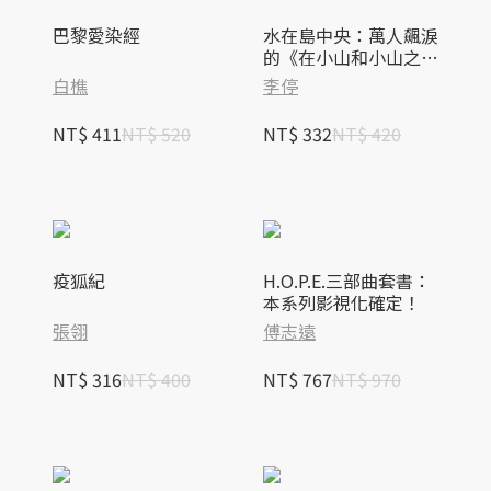
巴黎愛染經
水在島中央：萬人飆淚
的《在小山和小山之
間》作者李停全新感動
白樵
李停
力作
NT$ 411
NT$ 520
NT$ 332
NT$ 420
疫狐紀
H.O.P.E.三部曲套書：
本系列影視化確定！
張翎
傅志遠
NT$ 316
NT$ 400
NT$ 767
NT$ 970