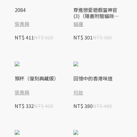
2084
穿進戀愛遊戲當神官
(3)（隨書附贈貓咪造
型拇指扇）
張貴興
貓邏
NT$ 411
NT$ 520
NT$ 301
NT$ 380
猴杯（復刻典藏版）
回憶中的香港味道
張貴興
何故
NT$ 332
NT$ 420
NT$ 380
NT$ 480