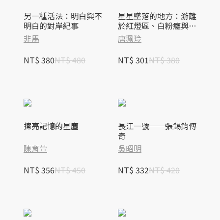
另一種活法：明白與不
星星墜落的地方：游離
明白的對岸紀事
於紅燈區、白粉癮與黑
牢獄的舞小姐活下來的
非馬
唐珮玲
勇氣
NT$ 380
NT$ 480
NT$ 301
NT$ 380
擦亮記憶的星塵
長江一號──張錫鈞傳
奇
陳育萱
吳昭明
NT$ 356
NT$ 450
NT$ 332
NT$ 420