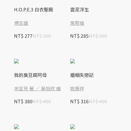
H.O.P.E.3 白衣聖殿
雲泥浮生
傅志遠
常照倫
NT$ 277
NT$ 350
NT$ 285
NT$ 360
我的臭豆腐阿母
婚姻失戀記
余宜芳 著 ／ 吳怡欣 繪
姚振祥
NT$ 380
NT$ 480
NT$ 316
NT$ 400