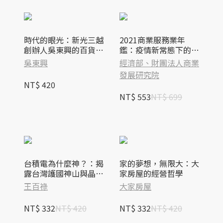
時代的眼光：新光三越
2021商業服務業年
創辦人吳東興的百貨佈
鑑：疫情新常態下的臺
局與服務創新
灣商業服務業發展
吳東興
經濟部、財團法人商業
發展研究院
NT$ 420
NT$ 553
NT$ 699
台積電為什麼神？：揭
家的夢想，無限大：大
露台灣護國神山與晶圓
家房屋的經營哲學
科技產業崛起的祕密
王百祿
大家房屋
NT$ 332
NT$ 420
NT$ 332
NT$ 420