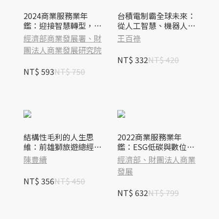
2024商業服務業年
台積電制霸全球未來：
鑑：迎接智慧轉型，擁
從人工智慧、機器人到
抱低碳永續，建構服務
電動車，未來十年全世
經濟部商業發展署、財
王百祿
業韌性生態系
界仍是台積電的天下
團法人商業發展研究院
NT$ 332
NT$ 420
NT$ 593
NT$ 750
結構性毛利的人生思
2022商業服務業年
維：前雄獅旅遊總經理
鑑：ESG低碳與數位轉
陳豊續自傳，教你拆解
型
陳豊續
經濟部、財團法人商業
結構、細算成本，獲致
發展
事業與人生的獲利
NT$ 356
NT$ 450
NT$ 632
NT$ 799