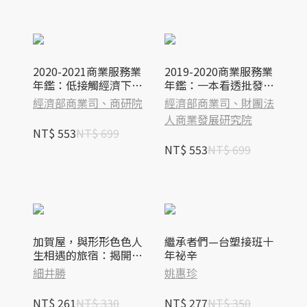
2020-2021商業服務業
2019-2020商業服務業
年鑑：低接觸經濟下的
年鑑：一本看透批發、
商業服務業發展
零售、餐飲、物流行業
經濟部商業司、商研院
經濟部商業司、財團法
發展潮流
人商業發展研究院
NT$ 553
NT$ 699
NT$ 553
NT$ 699
加賀屋，與形形色色人
繼承者們—台塑接班十
生相遇的旅宿：揭開一
年祕辛
流款待背後的真實故
細井勝
姚惠珍
事，看見超越工作守則
的服務價值
NT$ 261
NT$ 330
NT$ 277
NT$ 350