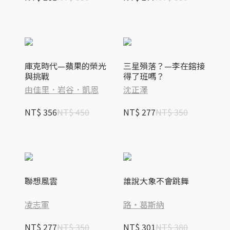
庫克時代—蘋果的榮光
三星殞落？—李在鎔接
與挑戰
得了班嗎？
由佳里．岩谷．凱恩
沈正澤
NT$ 356
NT$ 450
NT$ 277
NT$ 350
聯想風雲
誰說大象不會跳舞
凌志軍
路‧葛斯納
NT$ 277
NT$ 350
NT$ 301
NT$ 380