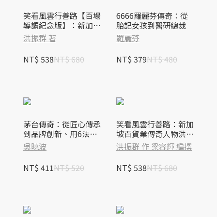
笑看風雲行善路【百場
6666羅麗芬傳奇：從
導讀紀念版】：新加坡
胎記女孩到醫研總裁
百貨業傳奇人物洪振群
洪振群 著
羅麗芬
永不放棄的人生拼搏
NT$ 538
NT$ 680
NT$ 379
NT$ 480
茅台傳奇：從匠心傳承
笑看風雲行善路：新加
到品牌創新、用6法12
坡百貨業傳奇人物洪振
式打造全球最具價值白
群永不放棄的人生拼搏
吳曉波
洪振群 作 梁容輝 編撰
酒帝國
NT$ 411
NT$ 520
NT$ 538
NT$ 680