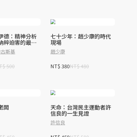
伊德：精神分析
七十少年：趙少康的時代
納粹迫害的最終
現場
納古斯基
趙少康
T$ 500
NT$ 380
NT$ 480
老闆
天命：台灣民主運動者許
信良的一生見證
許信良