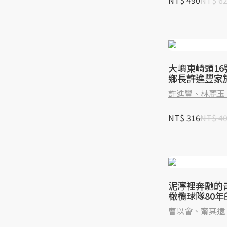
NT$ 490
NT$ 6
大嶼東崎頭1
鄉長許進豐家
許進豐、林麗玉
NT$ 316
NT$ 4
泥濘裡奔馳的
橄欖球隊80
承
曹以會、甯其遠