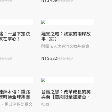
T$ 450
NT$ 459
NT$ 580
略：一旦下定決
離異之域：我家的兩岸故
就在掌心！
事（四）
財團法人沈春池文教基金會
T$ 620
NT$ 332
NT$ 420
陳燕木傳：鐵路
台鐵之戀：改革成長的笑
運時通全球集團
與淚【首刷限量加贈台鐵
永保安康紀念車票】
述、楊艾俐採訪撰文
杜微