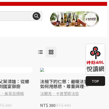
父葉清雄：從鄉
法槌下的仁慈：最暖法官
TOP
到國宴御廚
如何用慈悲、尊重與理解
扭轉人生
述、吳易芸撰稿
法蘭克．卡普里歐法官
T$ 380
NT$ 380
NT$ 480