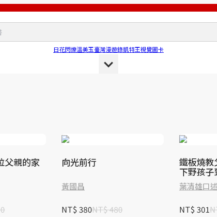
日花閃爍
溫美玉
臺灣漫遊錄
凱特王
視覺圖卡
位父親的家
向光前行
鐵板燒教
下野孩子
黃國昌
葉清雄口
00
NT$ 380
NT$ 480
NT$ 301
N