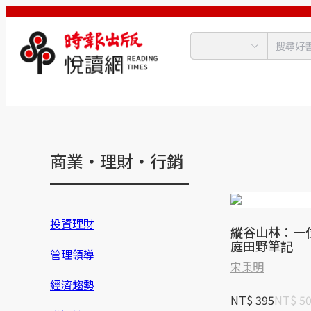
商業‧理財‧行銷
投資理財
縱谷山林：一
庭田野筆記
管理領導
宋秉明
經濟趨勢
NT$ 395
NT$ 5