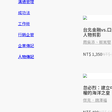
溝通管理
成功法
工作術
台北金融vs.
人物剪影
行銷企管
周吳添、蔡篤堅
企業傳記
NT$ 1,350
NT$ 
人物傳記
忽必烈：建立
權的海洋之皇
傑克．魏澤福