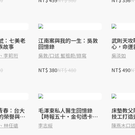
20
NT$ 459
NT$ 580
NT$ 356
N
6號：七美老
江南案與我的一生：吳敦
武則天攻
族故事
回憶錄
心，命運
、李莉珩
吳敦/口述 藍祖蔚/錄寫
吳淡如
00
NT$ 380
NT$ 480
NT$ 490
N
青春：台大
毛澤東私人醫生回憶錄
床墊教父
年的榮譽與傳
【時報五十‧金句透卡組
技工打造
限量版】
、林任遠
李志綏
陳燕木口