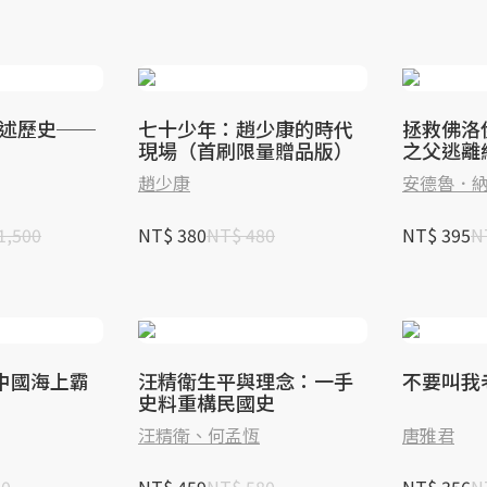
口述歷史──
七十少年：趙少康的時代
拯救佛洛
現場（首刷限量贈品版）
之父逃離
旅程
趙少康
安德魯．
1,500
NT$ 380
NT$ 480
NT$ 395
N
中國海上霸
汪精衛生平與理念：一手
不要叫我
史料重構民國史
汪精衛、何孟恆
唐雅君