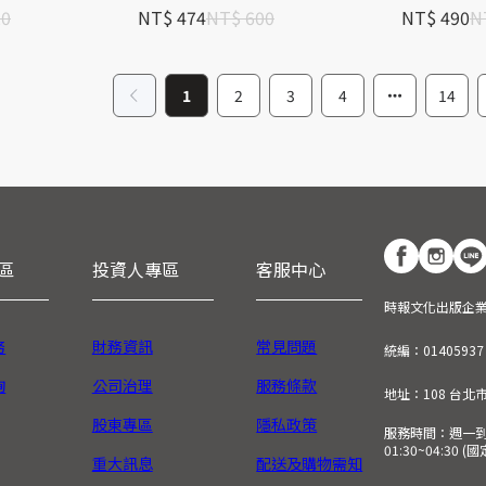
20
NT$ 474
NT$ 600
NT$ 490
N
1
2
3
4
14
區
投資人專區
客服中心
時報文化出版企
務
財務資訊
常見問題
統編：01405937
詢
公司治理
服務條款
地址：108 台北
股東專區
隱私政策
服務時間：週一到週五
01:30~04:30 
重大訊息
配送及購物需知