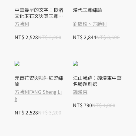
中華最早的文字：良渚
漢代玉雕綜論
文化玉石文與其玉雕綜
論
方勝利
劉嶔琦、方勝利
NT$ 2,528
NT$ 3,200
NT$ 2,844
NT$ 3,600
元青花瓷與釉裡紅瓷綜
江山勝跡：錢漢東中華
論
名勝題刻選
方勝利FANG Sheng Li
錢漢東
h
NT$ 790
NT$ 1,000
NT$ 2,528
NT$ 3,200