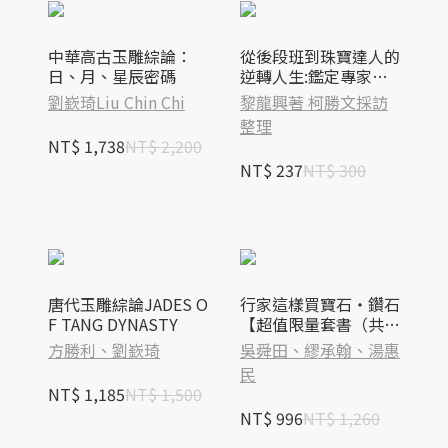
中華高古玉雕綜論：
從後段班到珠寶達人的
日、月、星辰密碼
逆轉人生:鑑定專家黎
龍興淬鍊36年的珠寶
劉嶔琦Liu Chin Chi
黎龍興著 柯勝文採訪
成功經營學
整理
NT$ 1,738
NT$ 2,200
NT$ 237
NT$ 300
唐代玉雕綜論JADES O
行家這樣買寶石‧鑽石
F TANG DYNASTY
【超值限量套書（共兩
冊）】
方勝利、劉嶔琦
吳舜田、繆承翰、湯惠
民
NT$ 1,185
NT$ 1,500
NT$ 996
NT$ 1,260