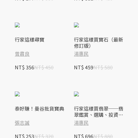
行家這樣尋寶
行家這樣買寶石（最新
修訂版）
曾肅良
湯惠民
NT$ 356
NT$ 450
NT$ 459
NT$ 580
泰好賺！曼谷批貨寶典
行家這樣買翡翠──翡
翠鑑賞、選購、投資權
威指南(精裝)
張志誠
湯惠民
NT$ 253
NT$ 320
NT$ 696
NT$ 880