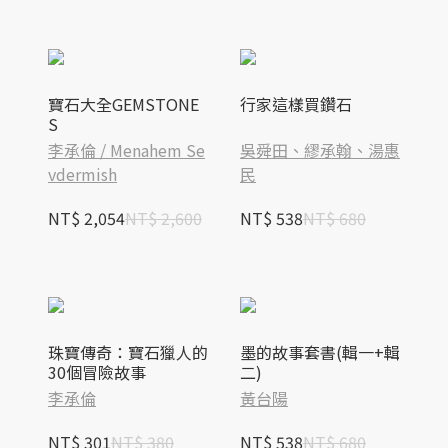
寶石大全GEMSTONE
行家這樣買鑽石
S
李承倫 / Menahem Se
吳舜田、繆承翰、湯惠
vdermish
民
NT$ 2,054
NT$ 2,600
NT$ 538
NT$ 680
珠寶傳奇：寶石獵人的
墨的故事套書(輯一+輯
30個冒險故事
二)
李承倫
黃台陽
NT$ 301
NT$ 380
NT$ 538
NT$ 680