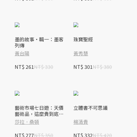
墨的故事‧輯一：墨客
珠寶聖經
列傳
黃台陽
黃秀慧
NT$ 261
NT$ 330
NT$ 301
NT$ 380
藝術市場七日遊：天價
立體書不可思議
藝術品，這麼貴到底誰
在買啦！
莎拉．桑頓
楊清貴
NT$ 277
NT$ 350
NT$ 332
NT$ 420