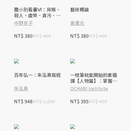
膽小別看畫Ⅵ：背叛、
藝術概論
殺人、虛榮、貪污、虐
待動物……名畫中不能
中野京子
黃重元
承受之「惡」
NT$ 380
NT$ 480
NT$ 380
NT$ 480
百年弘一：朱泓熹寫經
一枝筆就能開始的素描
課【人物篇】：掌握人
類身體構造再下筆，即
朱泓熹
OCHABI Institute
使是火柴人，也能畫出
生動角色！
NT$ 948
NT$ 1,200
NT$ 395
NT$ 499