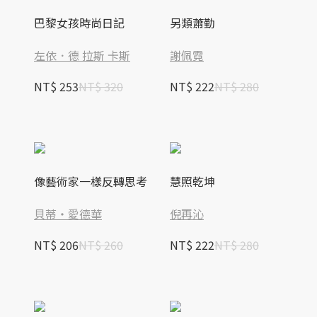
巴黎女孩時尚日記
另類蕭勤
左依．德 拉斯 卡斯
謝佩霓
NT$ 253
NT$ 320
NT$ 222
NT$ 280
像藝術家一樣反轉思考
慧照乾坤
貝蒂‧愛德華
倪再沁
NT$ 206
NT$ 260
NT$ 222
NT$ 280