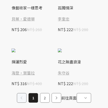
像藝術家一樣思考
孤獨情深
貝蒂‧愛德華
李奎忠
NT$ 206
NT$ 260
NT$ 222
NT$ 280
揮灑烈愛
花之無盡浪漫
海登‧賀蕾拉
朱守谷
NT$ 316
NT$ 400
NT$ 222
NT$ 280
前往頁面
1
2