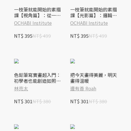
一枝筆就能開始的素描
一枝筆就能開始的素描
課【視角篇】：從一條
課【光影篇】：邏輯素
線開始的邏輯素描技
描技法，任何人隨時隨
OCHABI Institute
OCHABI Institute
法，沒有繪畫天賦也能
地、沒有繪畫天賦也能
畫出傳達力、空間感！
畫出立體感！
NT$ 395
NT$ 499
NT$ 395
NT$ 499
色鉛筆寫實畫超入門：
把今天畫得美麗，明天
初學者也能創造如照片
畫得溫暖
般栩栩如生的畫作！
林亮太
邊有善 Roah
NT$ 301
NT$ 380
NT$ 301
NT$ 380