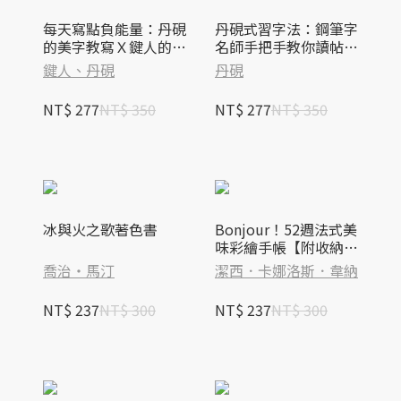
每天寫點負能量：丹硯
丹硯式習字法：鋼筆字
的美字教寫Ｘ鍵人的勸
名師手把手教你讀帖、
世金句，一邊寫一邊認
逐字解構，寫出有自己
鍵人、丹硯
丹硯
清現實，心情會更輕鬆
味道的好字（隨書附
喔～
《心經習字帖》）
NT$ 277
NT$ 350
NT$ 277
NT$ 350
冰與火之歌著色書
Bonjour！52週法式美
味彩繪手帳【附收納夾
鍊袋式書套】
喬治‧馬汀
潔西．卡娜洛斯．韋納
NT$ 237
NT$ 300
NT$ 237
NT$ 300