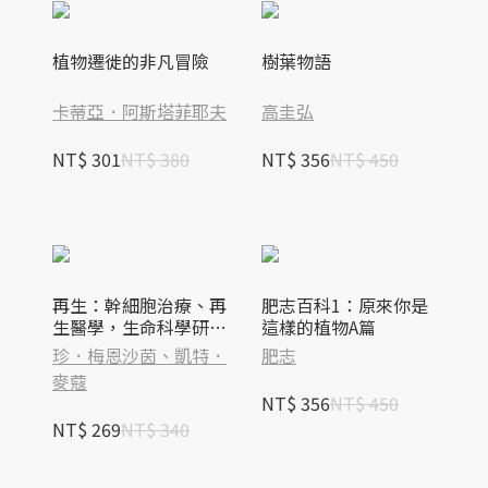
植物遷徙的非凡冒險
樹葉物語
卡蒂亞．阿斯塔菲耶夫
高圭弘
NT$ 301
NT$ 380
NT$ 356
NT$ 450
再生：幹細胞治療、再
肥志百科1：原來你是
生醫學，生命科學研究
這樣的植物A篇
新趨勢
珍．梅恩沙茵、凱特．
肥志
麥蔻
NT$ 356
NT$ 450
NT$ 269
NT$ 340