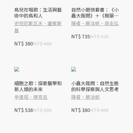
鳥兒在唱歌：生活與藝
自然小遊俠套書：《小
術中的鳥和人
蟲大哉問》＋《樹葉物
語》
史坦尼斯瓦夫．盧賓斯
陳睿、蘇洽帆、高圭弘
基
NT$ 735
NT$ 930
NT$ 380
NT$ 480
細胞之歌：探索醫學和
小蟲大哉問：自然生態
新人類的未來
的科學探察與人文思考
辛達塔．穆克吉
陳睿、蘇洽帆
NT$ 538
NT$ 680
NT$ 380
NT$ 480