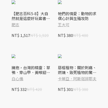
【肥志百科5-8】大自
牠們的情愛：動物的求
然就是這麼好玩套書
偶心計與生殖攻防
組：原來你是這樣的動
肥志
王大可
物與植物！
NT$ 1,517
NT$ 1,920
NT$ 380
NT$ 480
擁抱，台灣的精靈：草
惡棍植物：關於刺痛、
鴞．穿山甲．黃喉貂．
燃燒、致死植物的驚人
大赤鼯鼠．白面鼯鼠．
故事
白心儀
卡蒂亞．阿斯塔菲耶夫
白海豚．鯨豚追蹤全紀
錄
NT$ 332
NT$ 420
NT$ 301
NT$ 380